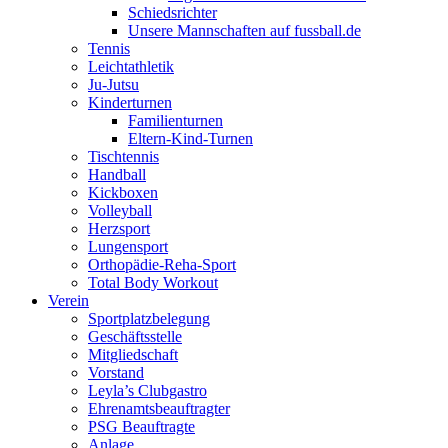
Schiedsrichter
Unsere Mannschaften auf fussball.de
Tennis
Leichtathletik
Ju-Jutsu
Kinderturnen
Familienturnen
Eltern-Kind-Turnen
Tischtennis
Handball
Kickboxen
Volleyball
Herzsport
Lungensport
Orthopädie-Reha-Sport
Total Body Workout
Verein
Sportplatzbelegung
Geschäftsstelle
Mitgliedschaft
Vorstand
Leyla’s Clubgastro
Ehrenamtsbeauftragter
PSG Beauftragte
Anlage