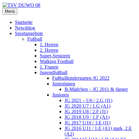
Zum
Inhalt
Menü
TSV DUWO 08
Hamburg Sportverein Ohlstedt
springen
Startseite
Newsblog
Sportangebote
Fußball
1. Herren
2. Herren
Super-Senioren
Walking Football
1. Frauen
Jugendfußball
Fußballkindergarten JG 2022
Juniorinnen
B-Mädchen – JG 2011 & jünger
Junioren
JG 2021 – U6 / 2.G (J1)
JG 2020 U7 / 1.G (A1)
JG 2019 U8 / 2.F (J1)
JG 2018 U9 / 1.F (A1)
JG 2017 U10 / 3.E (J1)
JG 2016 U11 / 1.E (A1) stark, 2.E
(A2)