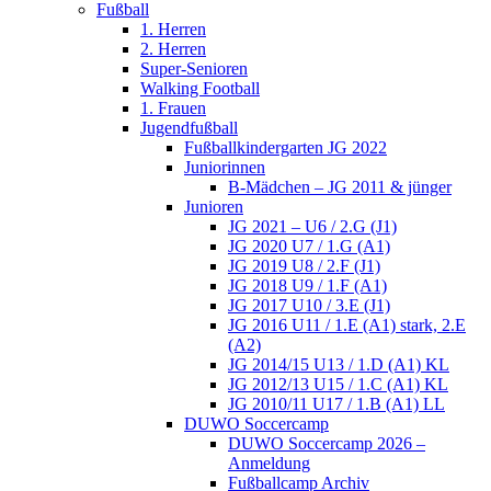
Fußball
1. Herren
2. Herren
Super-Senioren
Walking Football
1. Frauen
Jugendfußball
Fußballkindergarten JG 2022
Juniorinnen
B-Mädchen – JG 2011 & jünger
Junioren
JG 2021 – U6 / 2.G (J1)
JG 2020 U7 / 1.G (A1)
JG 2019 U8 / 2.F (J1)
JG 2018 U9 / 1.F (A1)
JG 2017 U10 / 3.E (J1)
JG 2016 U11 / 1.E (A1) stark, 2.E
(A2)
JG 2014/15 U13 / 1.D (A1) KL
JG 2012/13 U15 / 1.C (A1) KL
JG 2010/11 U17 / 1.B (A1) LL
DUWO Soccercamp
DUWO Soccercamp 2026 –
Anmeldung
Fußballcamp Archiv