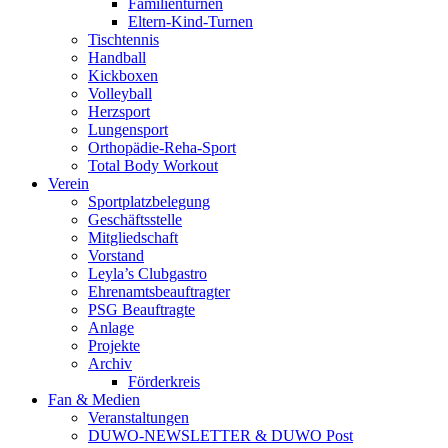
Familienturnen
Eltern-Kind-Turnen
Tischtennis
Handball
Kickboxen
Volleyball
Herzsport
Lungensport
Orthopädie-Reha-Sport
Total Body Workout
Verein
Sportplatzbelegung
Geschäftsstelle
Mitgliedschaft
Vorstand
Leyla’s Clubgastro
Ehrenamtsbeauftragter
PSG Beauftragte
Anlage
Projekte
Archiv
Förderkreis
Fan & Medien
Veranstaltungen
DUWO-NEWSLETTER & DUWO Post