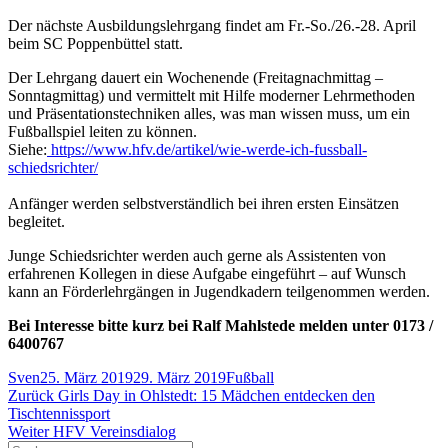
Der nächste Ausbildungslehrgang findet am Fr.-So./26.-28. April
beim SC Poppenbüttel statt.
Der Lehrgang dauert ein Wochenende (Freitagnachmittag –
Sonntagmittag) und vermittelt mit Hilfe moderner Lehrmethoden
und Präsentationstechniken alles, was man wissen muss, um ein
Fußballspiel leiten zu können.
Siehe:
https://www.hfv.de/artikel/wie-werde-ich-fussball-
schiedsrichter/
Anfänger werden selbstverständlich bei ihren ersten Einsätzen
begleitet.
Junge Schiedsrichter werden auch gerne als Assistenten von
erfahrenen Kollegen in diese Aufgabe eingeführt – auf Wunsch
kann an Förderlehrgängen in Jugendkadern teilgenommen werden.
Bei Interesse bitte kurz bei Ralf Mahlstede melden unter 0173 /
6400767
Autor
Veröffentlicht
Kategorien
Sven
25. März 2019
29. März 2019
Fußball
Beitragsnavigation
am
Vorheriger
Zurück
Girls Day in Ohlstedt: 15 Mädchen entdecken den
Beitrag:
Tischtennissport
Nächster
Weiter
HFV Vereinsdialog