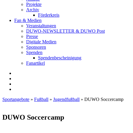
Projekte
Archiv
Förderkreis
Fan & Medien
Veranstaltungen
DUWO-NEWSLETTER & DUWO Post
Presse
Digitale Medien
Sponsoren
Spenden
Spendenbescheinigung
Fanartikel
Facebook
Instagram
Twitter
RSS
Sportangebote
»
Fußball
»
Jugendfußball
»
DUWO Soccercamp
DUWO Soccercamp