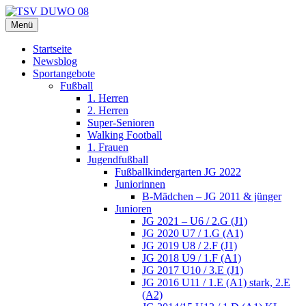
Zum
Inhalt
Menü
TSV DUWO 08
Hamburg Sportverein Ohlstedt
springen
Startseite
Newsblog
Sportangebote
Fußball
1. Herren
2. Herren
Super-Senioren
Walking Football
1. Frauen
Jugendfußball
Fußballkindergarten JG 2022
Juniorinnen
B-Mädchen – JG 2011 & jünger
Junioren
JG 2021 – U6 / 2.G (J1)
JG 2020 U7 / 1.G (A1)
JG 2019 U8 / 2.F (J1)
JG 2018 U9 / 1.F (A1)
JG 2017 U10 / 3.E (J1)
JG 2016 U11 / 1.E (A1) stark, 2.E
(A2)