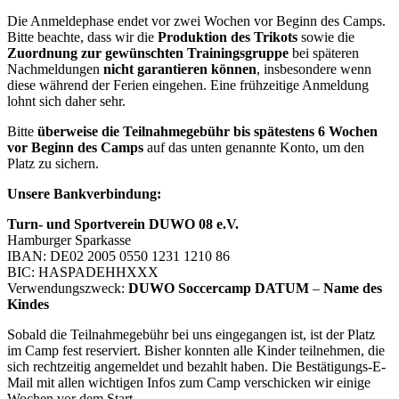
Die Anmeldephase endet vor zwei Wochen vor Beginn des Camps.
Bitte beachte, dass wir die
Produktion des Trikots
sowie die
Zuordnung zur gewünschten Trainingsgruppe
bei späteren
Nachmeldungen
nicht garantieren können
, insbesondere wenn
diese während der Ferien eingehen. Eine frühzeitige Anmeldung
lohnt sich daher sehr.
Bitte
überweise die Teilnahmegebühr bis spätestens 6 Wochen
vor Beginn des Camps
auf das unten genannte Konto, um den
Platz zu sichern.
Unsere Bankverbindung:
Turn- und Sportverein DUWO 08 e.V.
Hamburger Sparkasse
IBAN: DE02 2005 0550 1231 1210 86
BIC: HASPADEHHXXX
Verwendungszweck:
DUWO Soccercamp DATUM
–
Name des
Kindes
Sobald die Teilnahmegebühr bei uns eingegangen ist, ist der Platz
im Camp fest reserviert. Bisher konnten alle Kinder teilnehmen, die
sich rechtzeitig angemeldet und bezahlt haben. Die Bestätigungs-E-
Mail mit allen wichtigen Infos zum Camp verschicken wir einige
Wochen vor dem Start.