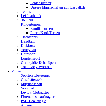
Schiedsrichter
Unsere Mannschaften auf fussball.de
Tennis
Leichtathletik
Ju-Jutsu
Kinderturnen
Familienturnen
Eltern-Kind-Turnen
Tischtennis
Handball
Kickboxen
Volleyball
Herzsport
Lungensport
Orthopädie-Reha-Sport
Total Body Workout
Verein
Sportplatzbelegung
Geschäftsstelle
Mitgliedschaft
Vorstand
Leyla’s Clubgastro
Ehrenamtsbeauftragter
PSG Beauftragte
Anlage