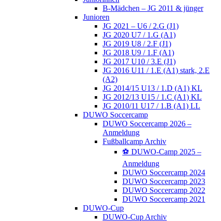
B-Mädchen – JG 2011 & jünger
Junioren
JG 2021 – U6 / 2.G (J1)
JG 2020 U7 / 1.G (A1)
JG 2019 U8 / 2.F (J1)
JG 2018 U9 / 1.F (A1)
JG 2017 U10 / 3.E (J1)
JG 2016 U11 / 1.E (A1) stark, 2.E
(A2)
JG 2014/15 U13 / 1.D (A1) KL
JG 2012/13 U15 / 1.C (A1) KL
JG 2010/11 U17 / 1.B (A1) LL
DUWO Soccercamp
DUWO Soccercamp 2026 –
Anmeldung
Fußballcamp Archiv
⚽️ DUWO-Camp 2025 –
Anmeldung
DUWO Soccercamp 2024
DUWO Soccercamp 2023
DUWO Soccercamp 2022
DUWO Soccercamp 2021
DUWO-Cup
DUWO-Cup Archiv