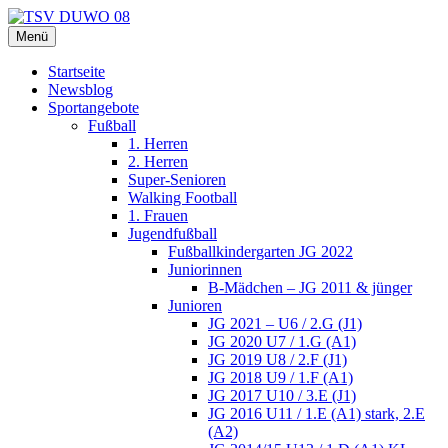
Zum
Inhalt
Menü
TSV DUWO 08
Hamburg Sportverein Ohlstedt
springen
Startseite
Newsblog
Sportangebote
Fußball
1. Herren
2. Herren
Super-Senioren
Walking Football
1. Frauen
Jugendfußball
Fußballkindergarten JG 2022
Juniorinnen
B-Mädchen – JG 2011 & jünger
Junioren
JG 2021 – U6 / 2.G (J1)
JG 2020 U7 / 1.G (A1)
JG 2019 U8 / 2.F (J1)
JG 2018 U9 / 1.F (A1)
JG 2017 U10 / 3.E (J1)
JG 2016 U11 / 1.E (A1) stark, 2.E
(A2)