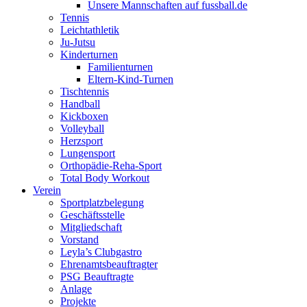
Unsere Mannschaften auf fussball.de
Tennis
Leichtathletik
Ju-Jutsu
Kinderturnen
Familienturnen
Eltern-Kind-Turnen
Tischtennis
Handball
Kickboxen
Volleyball
Herzsport
Lungensport
Orthopädie-Reha-Sport
Total Body Workout
Verein
Sportplatzbelegung
Geschäftsstelle
Mitgliedschaft
Vorstand
Leyla’s Clubgastro
Ehrenamtsbeauftragter
PSG Beauftragte
Anlage
Projekte