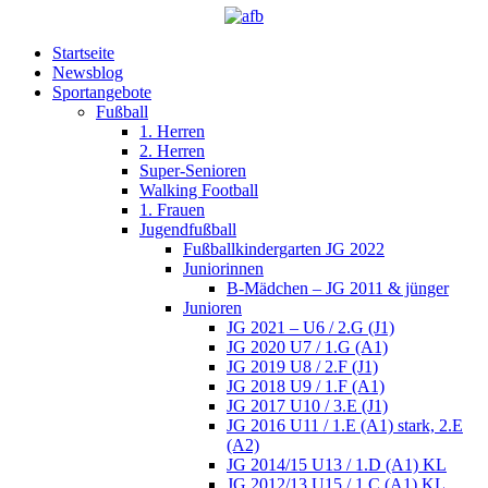
Startseite
Newsblog
Sportangebote
Fußball
1. Herren
2. Herren
Super-Senioren
Walking Football
1. Frauen
Jugendfußball
Fußballkindergarten JG 2022
Juniorinnen
B-Mädchen – JG 2011 & jünger
Junioren
JG 2021 – U6 / 2.G (J1)
JG 2020 U7 / 1.G (A1)
JG 2019 U8 / 2.F (J1)
JG 2018 U9 / 1.F (A1)
JG 2017 U10 / 3.E (J1)
JG 2016 U11 / 1.E (A1) stark, 2.E
(A2)
JG 2014/15 U13 / 1.D (A1) KL
JG 2012/13 U15 / 1.C (A1) KL