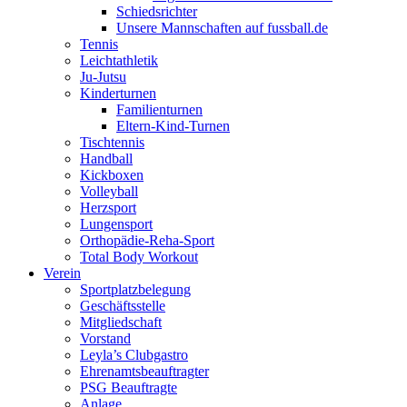
Schiedsrichter
Unsere Mannschaften auf fussball.de
Tennis
Leichtathletik
Ju-Jutsu
Kinderturnen
Familienturnen
Eltern-Kind-Turnen
Tischtennis
Handball
Kickboxen
Volleyball
Herzsport
Lungensport
Orthopädie-Reha-Sport
Total Body Workout
Verein
Sportplatzbelegung
Geschäftsstelle
Mitgliedschaft
Vorstand
Leyla’s Clubgastro
Ehrenamtsbeauftragter
PSG Beauftragte
Anlage