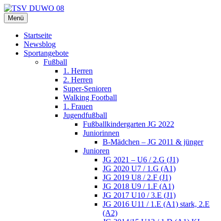
Zum
Inhalt
Menü
TSV DUWO 08
Hamburg Sportverein Ohlstedt
springen
Startseite
Newsblog
Sportangebote
Fußball
1. Herren
2. Herren
Super-Senioren
Walking Football
1. Frauen
Jugendfußball
Fußballkindergarten JG 2022
Juniorinnen
B-Mädchen – JG 2011 & jünger
Junioren
JG 2021 – U6 / 2.G (J1)
JG 2020 U7 / 1.G (A1)
JG 2019 U8 / 2.F (J1)
JG 2018 U9 / 1.F (A1)
JG 2017 U10 / 3.E (J1)
JG 2016 U11 / 1.E (A1) stark, 2.E
(A2)