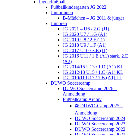
Jugendfußball
Fußballkindergarten JG 2022
Juniorinnen
B-Mädchen – JG 2011 & jünger
Junioren
JG 2021 – U6 / 2.G (J1)
JG 2020 U7 / 1.G (A1)
JG 2019 U8 / 2.F (J1)
JG 2018 U9 / 1.F (A1)
JG 2017 U10 / 3.E (J1)
JG 2016 U11 / 1.E (A1) stark, 2.E
(A2)
JG 2014/15 U13 / 1.D (A1) KL
JG 2012/13 U15 / 1.C (A1) KL
JG 2010/11 U17 / 1.B (A1) LL
DUWO Soccercamp
DUWO Soccercamp 2026 –
Anmeldung
Fußballcamp Archiv
⚽️ DUWO-Camp 2025 –
Anmeldung
DUWO Soccercamp 2024
DUWO Soccercamp 2023
DUWO Soccercamp 2022
DUWO Soccercamp 2021