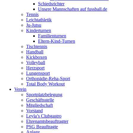
Schiedsrichter
Unsere Mannschaften auf fussball.de
Tennis
Leichtathletik
Ju-Jutsu
Kinderturnen
Familienturnen
Eltern-Kind-Turnen
Tischtennis
Handball
Kickboxen
Volleyball
Herzsport
Lungensport
Orthopädie-Reha-Sport
Total Body Workout
Verein
Sportplatzbelegung
Geschäftsstelle
Mitgliedschaft
Vorstand
Leyla’s Clubgastro
Ehrenamtsbeauftragter
PSG Beauftragte
Anlage