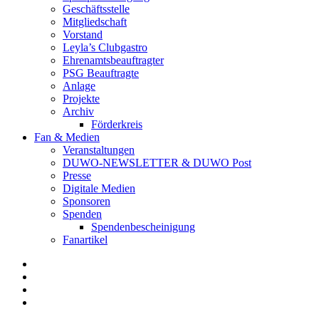
Geschäftsstelle
Mitgliedschaft
Vorstand
Leyla’s Clubgastro
Ehrenamtsbeauftragter
PSG Beauftragte
Anlage
Projekte
Archiv
Förderkreis
Fan & Medien
Veranstaltungen
DUWO-NEWSLETTER & DUWO Post
Presse
Digitale Medien
Sponsoren
Spenden
Spendenbescheinigung
Fanartikel
Facebook
Instagram
Twitter
RSS