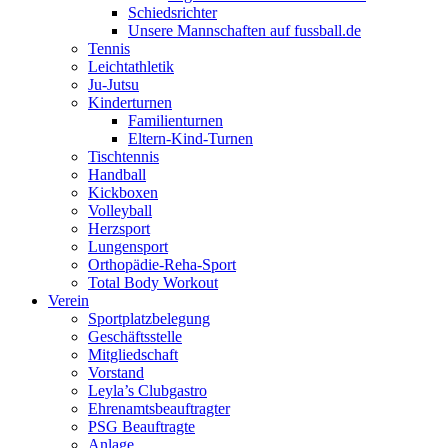
Schiedsrichter
Unsere Mannschaften auf fussball.de
Tennis
Leichtathletik
Ju-Jutsu
Kinderturnen
Familienturnen
Eltern-Kind-Turnen
Tischtennis
Handball
Kickboxen
Volleyball
Herzsport
Lungensport
Orthopädie-Reha-Sport
Total Body Workout
Verein
Sportplatzbelegung
Geschäftsstelle
Mitgliedschaft
Vorstand
Leyla’s Clubgastro
Ehrenamtsbeauftragter
PSG Beauftragte
Anlage