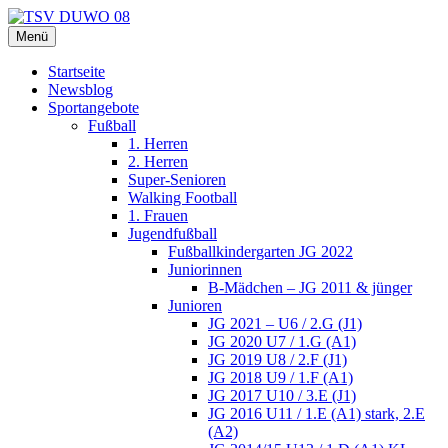
Zum
Inhalt
Menü
TSV DUWO 08
Hamburg Sportverein Ohlstedt
springen
Startseite
Newsblog
Sportangebote
Fußball
1. Herren
2. Herren
Super-Senioren
Walking Football
1. Frauen
Jugendfußball
Fußballkindergarten JG 2022
Juniorinnen
B-Mädchen – JG 2011 & jünger
Junioren
JG 2021 – U6 / 2.G (J1)
JG 2020 U7 / 1.G (A1)
JG 2019 U8 / 2.F (J1)
JG 2018 U9 / 1.F (A1)
JG 2017 U10 / 3.E (J1)
JG 2016 U11 / 1.E (A1) stark, 2.E
(A2)