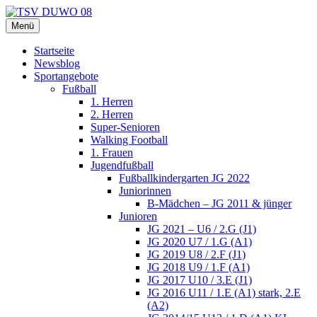
Zum
Inhalt
Menü
TSV DUWO 08
Hamburg Sportverein Ohlstedt
springen
Startseite
Newsblog
Sportangebote
Fußball
1. Herren
2. Herren
Super-Senioren
Walking Football
1. Frauen
Jugendfußball
Fußballkindergarten JG 2022
Juniorinnen
B-Mädchen – JG 2011 & jünger
Junioren
JG 2021 – U6 / 2.G (J1)
JG 2020 U7 / 1.G (A1)
JG 2019 U8 / 2.F (J1)
JG 2018 U9 / 1.F (A1)
JG 2017 U10 / 3.E (J1)
JG 2016 U11 / 1.E (A1) stark, 2.E
(A2)