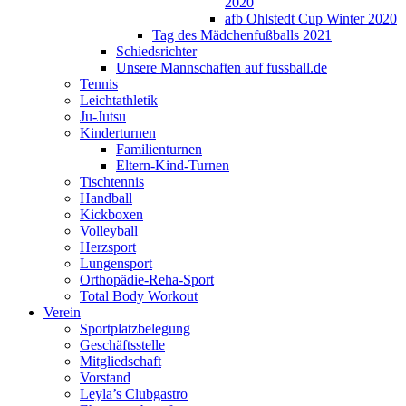
2020
afb Ohlstedt Cup Winter 2020
Tag des Mädchenfußballs 2021
Schiedsrichter
Unsere Mannschaften auf fussball.de
Tennis
Leichtathletik
Ju-Jutsu
Kinderturnen
Familienturnen
Eltern-Kind-Turnen
Tischtennis
Handball
Kickboxen
Volleyball
Herzsport
Lungensport
Orthopädie-Reha-Sport
Total Body Workout
Verein
Sportplatzbelegung
Geschäftsstelle
Mitgliedschaft
Vorstand
Leyla’s Clubgastro