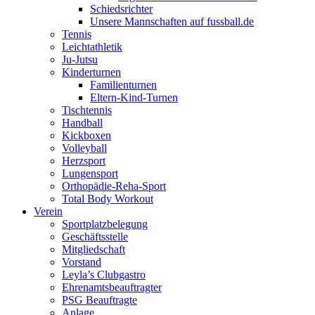
Schiedsrichter
Unsere Mannschaften auf fussball.de
Tennis
Leichtathletik
Ju-Jutsu
Kinderturnen
Familienturnen
Eltern-Kind-Turnen
Tischtennis
Handball
Kickboxen
Volleyball
Herzsport
Lungensport
Orthopädie-Reha-Sport
Total Body Workout
Verein
Sportplatzbelegung
Geschäftsstelle
Mitgliedschaft
Vorstand
Leyla’s Clubgastro
Ehrenamtsbeauftragter
PSG Beauftragte
Anlage