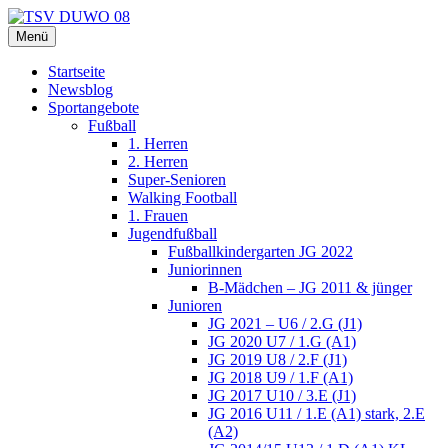
Zum
Inhalt
Menü
TSV DUWO 08
Hamburg Sportverein Ohlstedt
springen
Startseite
Newsblog
Sportangebote
Fußball
1. Herren
2. Herren
Super-Senioren
Walking Football
1. Frauen
Jugendfußball
Fußballkindergarten JG 2022
Juniorinnen
B-Mädchen – JG 2011 & jünger
Junioren
JG 2021 – U6 / 2.G (J1)
JG 2020 U7 / 1.G (A1)
JG 2019 U8 / 2.F (J1)
JG 2018 U9 / 1.F (A1)
JG 2017 U10 / 3.E (J1)
JG 2016 U11 / 1.E (A1) stark, 2.E
(A2)