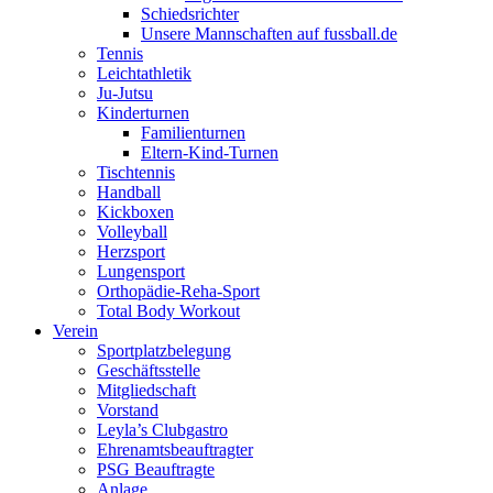
Schiedsrichter
Unsere Mannschaften auf fussball.de
Tennis
Leichtathletik
Ju-Jutsu
Kinderturnen
Familienturnen
Eltern-Kind-Turnen
Tischtennis
Handball
Kickboxen
Volleyball
Herzsport
Lungensport
Orthopädie-Reha-Sport
Total Body Workout
Verein
Sportplatzbelegung
Geschäftsstelle
Mitgliedschaft
Vorstand
Leyla’s Clubgastro
Ehrenamtsbeauftragter
PSG Beauftragte
Anlage