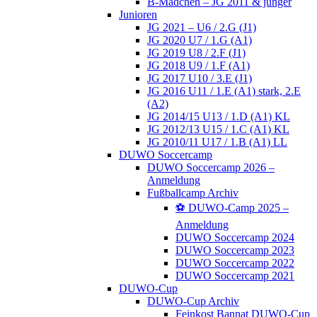
B-Mädchen – JG 2011 & jünger
Junioren
JG 2021 – U6 / 2.G (J1)
JG 2020 U7 / 1.G (A1)
JG 2019 U8 / 2.F (J1)
JG 2018 U9 / 1.F (A1)
JG 2017 U10 / 3.E (J1)
JG 2016 U11 / 1.E (A1) stark, 2.E
(A2)
JG 2014/15 U13 / 1.D (A1) KL
JG 2012/13 U15 / 1.C (A1) KL
JG 2010/11 U17 / 1.B (A1) LL
DUWO Soccercamp
DUWO Soccercamp 2026 –
Anmeldung
Fußballcamp Archiv
⚽️ DUWO-Camp 2025 –
Anmeldung
DUWO Soccercamp 2024
DUWO Soccercamp 2023
DUWO Soccercamp 2022
DUWO Soccercamp 2021
DUWO-Cup
DUWO-Cup Archiv
Feinkost Bannat DUWO-Cup