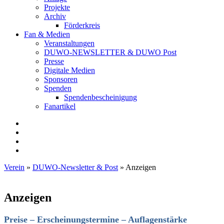
Projekte
Archiv
Förderkreis
Fan & Medien
Veranstaltungen
DUWO-NEWSLETTER & DUWO Post
Presse
Digitale Medien
Sponsoren
Spenden
Spendenbescheinigung
Fanartikel
Facebook
Instagram
Twitter
RSS
Verein
»
DUWO-Newsletter & Post
»
Anzeigen
Anzeigen
Preise – Erscheinungstermine – Auflagenstärke