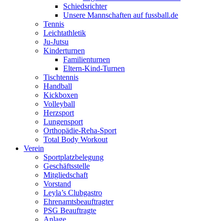
Schiedsrichter
Unsere Mannschaften auf fussball.de
Tennis
Leichtathletik
Ju-Jutsu
Kinderturnen
Familienturnen
Eltern-Kind-Turnen
Tischtennis
Handball
Kickboxen
Volleyball
Herzsport
Lungensport
Orthopädie-Reha-Sport
Total Body Workout
Verein
Sportplatzbelegung
Geschäftsstelle
Mitgliedschaft
Vorstand
Leyla’s Clubgastro
Ehrenamtsbeauftragter
PSG Beauftragte
Anlage