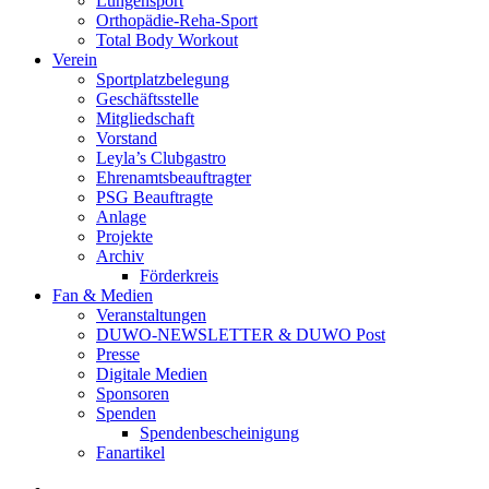
Lungensport
Orthopädie-Reha-Sport
Total Body Workout
Verein
Sportplatzbelegung
Geschäftsstelle
Mitgliedschaft
Vorstand
Leyla’s Clubgastro
Ehrenamtsbeauftragter
PSG Beauftragte
Anlage
Projekte
Archiv
Förderkreis
Fan & Medien
Veranstaltungen
DUWO-NEWSLETTER & DUWO Post
Presse
Digitale Medien
Sponsoren
Spenden
Spendenbescheinigung
Fanartikel
Facebook