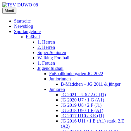
Zum
Inhalt
Menü
TSV DUWO 08
Hamburg Sportverein Ohlstedt
springen
Startseite
Newsblog
Sportangebote
Fußball
1. Herren
2. Herren
Super-Senioren
Walking Football
1. Frauen
Jugendfußball
Fußballkindergarten JG 2022
Juniorinnen
B-Mädchen – JG 2011 & jünger
Junioren
JG 2021 – U6 / 2.G (J1)
JG 2020 U7 / 1.G (A1)
JG 2019 U8 / 2.F (J1)
JG 2018 U9 / 1.F (A1)
JG 2017 U10 / 3.E (J1)
JG 2016 U11 / 1.E (A1) stark, 2.E
(A2)