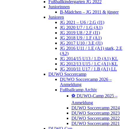
Fußballkindergarten JG 2022
Juniorinnen
B-Mädchen – JG 2011 & jünger
Junioren
JG 2021 – U6 / 2.G (J1)
JG 2020 U7 / 1.G (A1)
JG 2019 U8 / 2.F (J1)
JG 2018 U9 / 1.F (A1)
JG 2017 U10 / 3.E (J1)
JG 2016 U11 / 1.E (A1) stark, 2.E
(A2)
JG 2014/15 U13 / 1.D (A1) KL
JG 2012/13 U15 / 1.C (A1) KL
JG 2010/11 U17 / 1.B (A1) LL
DUWO Soccercamp
DUWO Soccercamp 2026 –
Anmeldung
Fußballcamp Archiv
⚽️ DUWO-Camp 2025 –
Anmeldung
DUWO Soccercamp 2024
DUWO Soccercamp 2023
DUWO Soccercamp 2022
DUWO Soccercamp 2021
DUWO-Cup