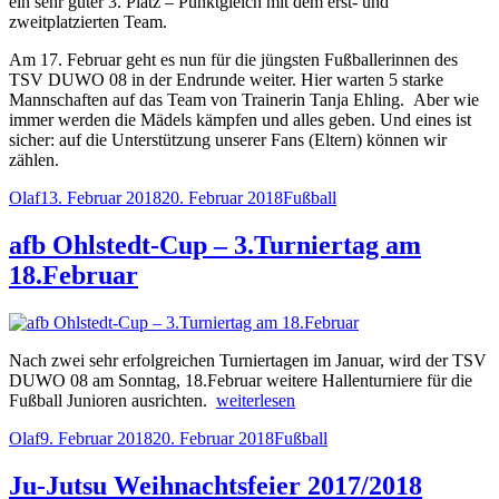
ein sehr guter 3. Platz – Punktgleich mit dem erst- und
zweitplatzierten Team.
Am 17. Februar geht es nun für die jüngsten Fußballerinnen des
TSV DUWO 08 in der Endrunde weiter. Hier warten 5 starke
Mannschaften auf das Team von Trainerin Tanja Ehling. Aber wie
immer werden die Mädels kämpfen und alles geben. Und eines ist
sicher: auf die Unterstützung unserer Fans (Eltern) können wir
zählen.
Autor
Veröffentlicht
Kategorien
Olaf
13. Februar 2018
20. Februar 2018
Fußball
am
afb Ohlstedt-Cup – 3.Turniertag am
18.Februar
Nach zwei sehr erfolgreichen Turniertagen im Januar, wird der TSV
DUWO 08 am Sonntag, 18.Februar weitere Hallenturniere für die
„afb
Fußball Junioren ausrichten.
weiterlesen
Ohlstedt-
Autor
Veröffentlicht
Kategorien
Olaf
9. Februar 2018
20. Februar 2018
Fußball
Cup
am
–
3.Turniertag
Ju-Jutsu Weihnachtsfeier 2017/2018