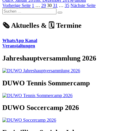
Olaf
9. Januar 2018
8. Dezember 2019
Fußball
Cup
Seitennummerierung
am
Seite
Seite
Seite
Seite
Seite
Vorherige Seite
1
…
29
30
31
…
35
Nächste Seite
–
Suchen
DUWO
der
Suchen
nach:
zweifacher
Beiträge
Turniersieger“
🗞️ Aktuelles & 🗓️ Termine
WhatsApp Kanal
Veranstaltungen
Jahreshauptversammlung 2026
DUWO Tennis Sommercamp
DUWO Soccercamp 2026