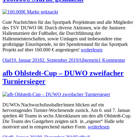
neuer
DUWO
Trainer
08“
beim
TSV
Gute Nachrichten für das Sportpark Projektteam und alle Mitglieder
DUWO
des TSV DUWO 08. Durch diverse Aktionen, wie die Junioren
08
Hallenturniere der Fußballer, die Durchführung der
Hallenmeisterschaften, sowie Umlagen und insbesondere eine
großzügige Einzelspende, ist der Spendenstand für das Sportpark
„160.000€
Projekt auf über 160.000 € angestiegen!
weiterlesen
Marke
Autor
Veröffentlicht
Kategorien
zu
Olaf
19. Januar 2018
2. September 2019
Allgemein
1 Kommentar
geknackt“
am
160.0
Mark
afb Ohlstedt-Cup – DUWO zweifacher
gekna
Turniersieger
DUWOs Nachwuchsfussballer/innen blicken auf ein
hervorragendes Turnier-Wochenende zurück. Am 6. und 7. Januar
spielten 40 Teams in sechs Altersklassen um den afb Ohlstedt-Cup.
Die Teams des Gastgebers zeigten sich in „eigener“ Halle sehr
„afb
motiviert und in entsprechend starker Form.
weiterlesen
Ohlstedt-
Autor
Veröffentlicht
Kategorien