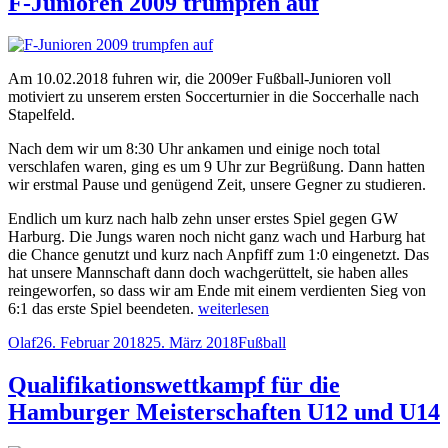
F-Junioren 2009 trumpfen auf
08
gewinnen
den
Sparda
Am 10.02.2018 fuhren wir, die 2009er Fußball-Junioren voll
Fairness-
motiviert zu unserem ersten Soccerturnier in die Soccerhalle nach
Preis“
Stapelfeld.
Nach dem wir um 8:30 Uhr ankamen und einige noch total
verschlafen waren, ging es um 9 Uhr zur Begrüßung. Dann hatten
wir erstmal Pause und genügend Zeit, unsere Gegner zu studieren.
Endlich um kurz nach halb zehn unser erstes Spiel gegen GW
Harburg. Die Jungs waren noch nicht ganz wach und Harburg hat
die Chance genutzt und kurz nach Anpfiff zum 1:0 eingenetzt. Das
hat unsere Mannschaft dann doch wachgerüttelt, sie haben alles
reingeworfen, so dass wir am Ende mit einem verdienten Sieg von
„F-
6:1 das erste Spiel beendeten.
weiterlesen
Junioren
Autor
Veröffentlicht
Kategorien
Olaf
26. Februar 2018
25. März 2018
Fußball
2009
am
trumpfen
auf“
Qualifikationswettkampf für die
Hamburger Meisterschaften U12 und U14