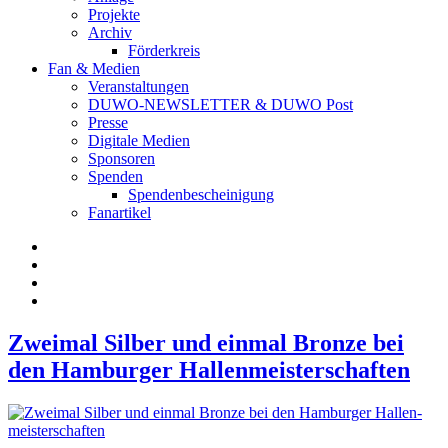
Projekte
Archiv
Förderkreis
Fan & Medien
Veranstaltungen
DUWO-NEWSLETTER & DUWO Post
Presse
Digitale Medien
Sponsoren
Spenden
Spendenbescheinigung
Fanartikel
Facebook
Instagram
Twitter
RSS
Newsblog
Zweimal Silber und einmal Bronze bei
den Hamburger Hallen­mei­ster­schaften