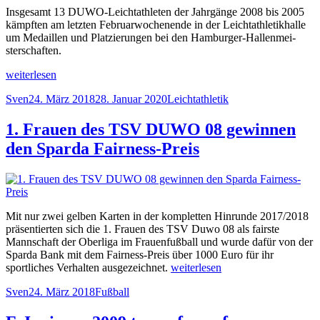
Insgesamt 13 DUWO-Leichtathleten der Jahrgänge 2008 bis 2005
kämpften am letzten Fe­bru­ar­wochenende in der Leichtathletikhalle
um Medaillen und Platzierungen bei den Hamburger-Hal­len­mei­
sterschaften.
„Zweimal
weiterlesen
Silber
Autor
Veröffentlicht
Kategorien
Sven
24. März 2018
28. Januar 2020
Leichtathletik
und
am
einmal
Bronze
1. Frauen des TSV DUWO 08 gewinnen
bei
den Sparda Fairness-Preis
den
Hamburger
Hallen­
mei­
ster­
schaften“
Mit nur zwei gelben Karten in der kompletten Hinrunde 2017/2018
präsentierten sich die 1. Frauen des TSV Duwo 08 als fairste
Mannschaft der Oberliga im Frauenfußball und wurde dafür von der
Sparda Bank mit dem Fairness-Preis über 1000 Euro für ihr
„1.
sportliches Verhalten ausgezeichnet.
weiterlesen
Frauen
Autor
Veröffentlicht
Kategorien
Sven
24. März 2018
Fußball
des
am
TSV
DUWO