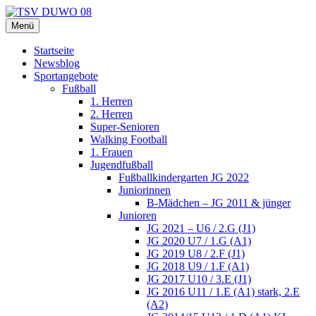
Zum
Inhalt
Menü
TSV DUWO 08
Hamburg Sportverein Ohlstedt
springen
Startseite
Newsblog
Sportangebote
Fußball
1. Herren
2. Herren
Super-Senioren
Walking Football
1. Frauen
Jugendfußball
Fußballkindergarten JG 2022
Juniorinnen
B-Mädchen – JG 2011 & jünger
Junioren
JG 2021 – U6 / 2.G (J1)
JG 2020 U7 / 1.G (A1)
JG 2019 U8 / 2.F (J1)
JG 2018 U9 / 1.F (A1)
JG 2017 U10 / 3.E (J1)
JG 2016 U11 / 1.E (A1) stark, 2.E
(A2)