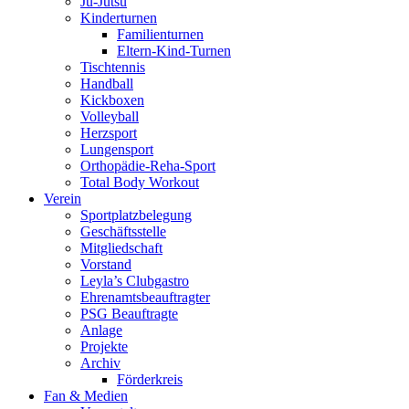
Ju-Jutsu
Kinderturnen
Familienturnen
Eltern-Kind-Turnen
Tischtennis
Handball
Kickboxen
Volleyball
Herzsport
Lungensport
Orthopädie-Reha-Sport
Total Body Workout
Verein
Sportplatzbelegung
Geschäftsstelle
Mitgliedschaft
Vorstand
Leyla’s Clubgastro
Ehrenamtsbeauftragter
PSG Beauftragte
Anlage
Projekte
Archiv
Förderkreis
Fan & Medien