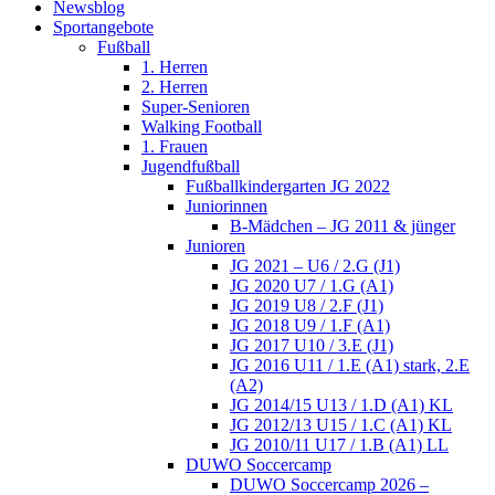
Newsblog
Sportangebote
Fußball
1. Herren
2. Herren
Super-Senioren
Walking Football
1. Frauen
Jugendfußball
Fußballkindergarten JG 2022
Juniorinnen
B-Mädchen – JG 2011 & jünger
Junioren
JG 2021 – U6 / 2.G (J1)
JG 2020 U7 / 1.G (A1)
JG 2019 U8 / 2.F (J1)
JG 2018 U9 / 1.F (A1)
JG 2017 U10 / 3.E (J1)
JG 2016 U11 / 1.E (A1) stark, 2.E
(A2)
JG 2014/15 U13 / 1.D (A1) KL
JG 2012/13 U15 / 1.C (A1) KL
JG 2010/11 U17 / 1.B (A1) LL
DUWO Soccercamp
DUWO Soccercamp 2026 –