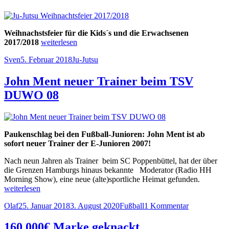
am
18.Februar“
Weihnachstsfeier für die Kids´s und die Erwachsenen
„Ju-
2017/2018
weiterlesen
Jutsu
Autor
Veröffentlicht
Kategorien
Sven
5. Februar 2018
Ju-Jutsu
Weihnachtsfeier
am
2017/2018“
John Ment neuer Trainer beim TSV
DUWO 08
Paukenschlag bei den Fußball-Junioren: John Ment ist ab
sofort neuer Trainer der E-Junioren 2007!
Nach neun Jahren als Trainer beim SC Poppenbüttel, hat der über
die Grenzen Hamburgs hinaus bekannte Moderator (Radio HH
„John
Morning Show), eine neue (alte)sportliche Heimat gefunden.
Ment
weiterlesen
neuer
Autor
Veröffentlicht
Kategorien
zu
Olaf
25. Januar 2018
3. August 2020
Fußball
1 Kommentar
Trainer
am
John
beim
Ment
TSV
160.000€ Marke geknackt