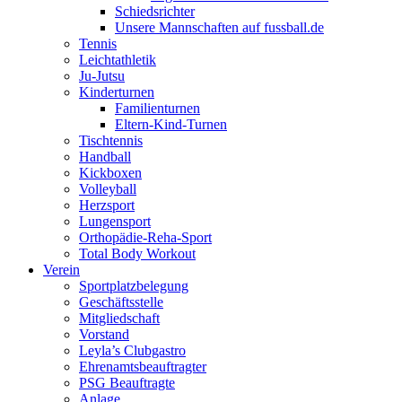
Schiedsrichter
Unsere Mannschaften auf fussball.de
Tennis
Leichtathletik
Ju-Jutsu
Kinderturnen
Familienturnen
Eltern-Kind-Turnen
Tischtennis
Handball
Kickboxen
Volleyball
Herzsport
Lungensport
Orthopädie-Reha-Sport
Total Body Workout
Verein
Sportplatzbelegung
Geschäftsstelle
Mitgliedschaft
Vorstand
Leyla’s Clubgastro
Ehrenamtsbeauftragter
PSG Beauftragte
Anlage