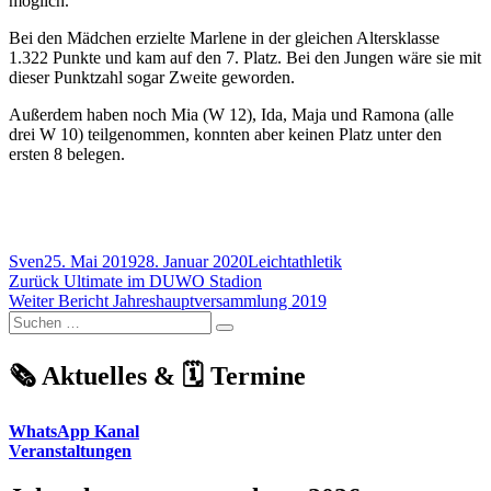
möglich.
Bei den Mädchen erzielte Marlene in der gleichen Altersklasse
1.322 Punkte und kam auf den 7. Platz. Bei den Jungen wäre sie mit
dieser Punktzahl sogar Zweite ge­wor­den.
Außerdem haben noch Mia (W 12), Ida, Maja und Ramona (alle
drei W 10) teilgenommen, konnten aber keinen Platz unter den
ersten 8 belegen.
Autor
Veröffentlicht
Kategorien
Sven
25. Mai 2019
28. Januar 2020
Leichtathletik
Beitragsnavigation
am
Vorheriger
Zurück
Ultimate im DUWO Stadion
Nächster
Beitrag:
Weiter
Bericht Jahreshauptversammlung 2019
Suchen
Beitrag:
Suchen
nach:
🗞️ Aktuelles & 🗓️ Termine
WhatsApp Kanal
Veranstaltungen