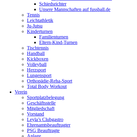
Schiedsrichter
Unsere Mannschaften auf fussball.de
Tennis
Leichtathletik
Ju-Jutsu
Kinderturnen
Familienturnen
Eltern-Kind-Turnen
Tischtennis
Handball
Kickboxen
Volleyball
Herzsport
Lungensport
Orthopädie-Reha-Sport
Total Body Workout
Verein
Sportplatzbelegung
Geschäftsstelle
Mitgliedschaft
Vorstand
Leyla’s Clubgastro
Ehrenamtsbeauftragter
PSG Beauftragte
Anlage