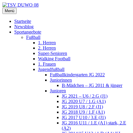
Zum
Inhalt
Menü
TSV DUWO 08
Hamburg Sportverein Ohlstedt
springen
Startseite
Newsblog
Sportangebote
Fußball
1. Herren
2. Herren
Super-Senioren
Walking Football
1. Frauen
Jugendfußball
Fußballkindergarten JG 2022
Juniorinnen
B-Mädchen – JG 2011 & jünger
Junioren
JG 2021 – U6 / 2.G (J1)
JG 2020 U7 / 1.G (A1)
JG 2019 U8 / 2.F (J1)
JG 2018 U9 / 1.F (A1)
JG 2017 U10 / 3.E (J1)
JG 2016 U11 / 1.E (A1) stark, 2.E
(A2)