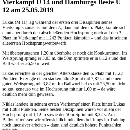
Vierkampf U 14 und Hamburgs Beste U
12 am 25.05.2019
Lukas (M 11) lag während der ersten drei Disziplinen seines
Vierkampfs zunächst auf dem 7., dann auf dem 5. Platz, konnte sich
dann aber durch den abschließenden Hochsprung noch auf den 3.
Platz im Vierkampf mit 1.242 Punkten kämpfen – und das in seinem
al­ler­er­sten Hochsprungwettbewerb!
Mit übersprungenen 1,20 m überholte er noch die Kon­kur­ren­ten. Im
Weitsprung sprang er 3,83 m, die 50m sprintete er in 8,12 s und den
Ball warf er 26,50 m weit.
Lukas erreichte in der gleichen Altersklasse den 6. Platz mit 1.122
Punk­ten. Er zeigte einen starken 50m-Sprint mit 7,87 s und einen
guten Weitsprung mit 3,82 m. Im Ballwurf lief es mit 23,50 m nicht
so gut, genauso wie im Hochsprung mit nur 1,00 m – da wäre
deutlich mehr drin gewesen.
Niklas landete in seinem ersten Vierkampf einen Platz hinter Lukas
mit 1.088 Punkten. Seine besten Disziplinen waren vor allem der
Hoch­sprung mit 1,12 m sowie der 50m-Sprint mit 8,32 s. Am
Ballwurf müssen wir of­fen­sicht­lich mit allen drei Jungs im Training
noch intensiver arbeiten – dann sind deutlich höhere Punkt­zahlen