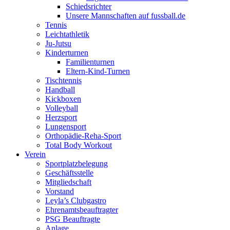
Schiedsrichter
Unsere Mannschaften auf fussball.de
Tennis
Leichtathletik
Ju-Jutsu
Kinderturnen
Familienturnen
Eltern-Kind-Turnen
Tischtennis
Handball
Kickboxen
Volleyball
Herzsport
Lungensport
Orthopädie-Reha-Sport
Total Body Workout
Verein
Sportplatzbelegung
Geschäftsstelle
Mitgliedschaft
Vorstand
Leyla’s Clubgastro
Ehrenamtsbeauftragter
PSG Beauftragte
Anlage