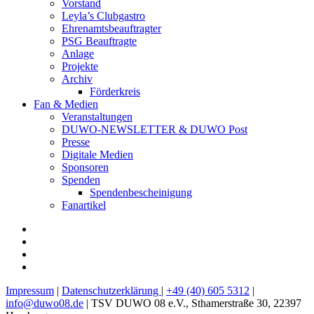
Vorstand
Leyla’s Clubgastro
Ehrenamtsbeauftragter
PSG Beauftragte
Anlage
Projekte
Archiv
Förderkreis
Fan & Medien
Veranstaltungen
DUWO-NEWSLETTER & DUWO Post
Presse
Digitale Medien
Sponsoren
Spenden
Spendenbescheinigung
Fanartikel
Facebook
Instagram
Twitter
RSS
Impressum
|
Datenschutzerklärung
|
+49 (40) 605 5312
|
info@duwo08.de
| TSV DUWO 08 e.V., Sthamerstraße 30, 22397