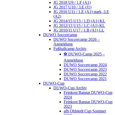
JG 2018 U9 / 1.F (A1)
JG 2017 U10 / 3.E (J1)
JG 2016 U11 / 1.E (A1) stark, 2.E
(A2)
JG 2014/15 U13 / 1.D (A1) KL
JG 2012/13 U15 / 1.C (A1) KL
JG 2010/11 U17 / 1.B (A1) LL
DUWO Soccercamp
DUWO Soccercamp 2026 –
Anmeldung
Fußballcamp Archiv
⚽️ DUWO-Camp 2025 –
Anmeldung
DUWO Soccercamp 2024
DUWO Soccercamp 2023
DUWO Soccercamp 2022
DUWO Soccercamp 2021
DUWO-Cup
DUWO-Cup Archiv
Feinkost Bannat DUWO-Cup
2024
Feinkost Bannat DUWO-Cup
2023
afb Ohlstedt Cup Sommer