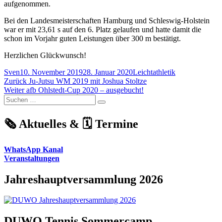
aufgenommen.
Bei den Landesmeisterschaften Hamburg und Schleswig-Holstein
war er mit 23,61 s auf den 6. Platz gelaufen und hatte damit die
schon im Vorjahr guten Leistungen über 300 m bestätigt.
Herzlichen Glückwunsch!
Autor
Veröffentlicht
Kategorien
Sven
10. November 2019
28. Januar 2020
Leichtathletik
Beitragsnavigation
am
Vorheriger
Zurück
Ju-Jutsu WM 2019 mit Joshua Stoltze
Nächster
Beitrag:
Weiter
afb Ohlstedt-Cup 2020 – ausgebucht!
Suchen
Beitrag:
Suchen
nach:
🗞️ Aktuelles & 🗓️ Termine
WhatsApp Kanal
Veranstaltungen
Jahreshauptversammlung 2026
DUWO Tennis Sommercamp