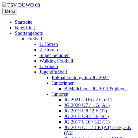
Zum
Inhalt
Menü
TSV DUWO 08
Hamburg Sportverein Ohlstedt
springen
Startseite
Newsblog
Sportangebote
Fußball
1. Herren
2. Herren
Super-Senioren
Walking Football
1. Frauen
Jugendfußball
Fußballkindergarten JG 2022
Juniorinnen
B-Mädchen – JG 2011 & jünger
Junioren
JG 2021 – U6 / 2.G (J1)
JG 2020 U7 / 1.G (A1)
JG 2019 U8 / 2.F (J1)
JG 2018 U9 / 1.F (A1)
JG 2017 U10 / 3.E (J1)
JG 2016 U11 / 1.E (A1) stark, 2.E
(A2)