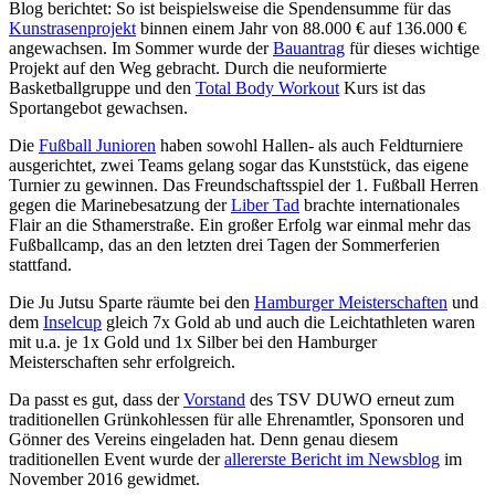
Blog berichtet:
So ist beispielsweise die Spendensumme für das
Kunstrasenprojekt
binnen einem Jahr von 88.000 € auf 136.000 €
angewachsen. Im Sommer wurde der
Bauantrag
für dieses wichtige
Projekt auf den Weg gebracht. Durch die neuformierte
Basketballgruppe und den
Total Body Workout
Kurs ist das
Sportangebot gewachsen.
Die
Fußball Junioren
haben sowohl Hallen- als auch Feldturniere
ausgerichtet, zwei Teams gelang sogar das Kunststück, das eigene
Turnier zu gewinnen. Das Freundschaftsspiel der 1. Fußball Herren
gegen die Marinebesatzung der
Liber Tad
brachte internationales
Flair an die Sthamerstraße. Ein großer Erfolg war einmal mehr das
Fußballcamp, das an den letzten drei Tagen der Sommerferien
stattfand.
Die Ju Jutsu Sparte räumte bei den
Hamburger Meisterschaften
und
dem
Inselcup
gleich 7x Gold ab und auch die Leichtathleten waren
mit u.a. je 1x Gold und 1x Silber bei den Hamburger
Meisterschaften sehr erfolgreich.
Da passt es gut, dass der
Vorstand
des TSV DUWO erneut zum
traditionellen Grünkohlessen für alle Ehrenamtler, Sponsoren und
Gönner des Vereins eingeladen hat. Denn genau diesem
traditionellen Event wurde der
allererste Bericht im Newsblog
im
November 2016 gewidmet.