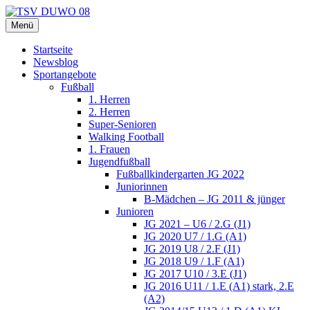
Zum
Inhalt
Menü
TSV DUWO 08
Hamburg Sportverein Ohlstedt
springen
Startseite
Newsblog
Sportangebote
Fußball
1. Herren
2. Herren
Super-Senioren
Walking Football
1. Frauen
Jugendfußball
Fußballkindergarten JG 2022
Juniorinnen
B-Mädchen – JG 2011 & jünger
Junioren
JG 2021 – U6 / 2.G (J1)
JG 2020 U7 / 1.G (A1)
JG 2019 U8 / 2.F (J1)
JG 2018 U9 / 1.F (A1)
JG 2017 U10 / 3.E (J1)
JG 2016 U11 / 1.E (A1) stark, 2.E
(A2)