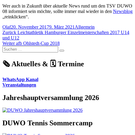
Wer auch in Zukunft über aktuelle News rund um den TSV DUWO
08 informiert sein möchte, sollte immer mal wieder in den
Newsblog
„reinklicken“.
Autor
Veröffentlicht
Kategorien
Olaf
20. November 2017
9. März 2021
Allgemein
Beitragsnavigation
am
Vorheriger
Zurück
Leichtathletik Hamburger Einzel­mei­ster­schaften 2017 U14
Beitrag:
und U12
Nächster
Weiter
afb Ohlstedt-Cup 2018
Suchen
Beitrag:
Suchen
nach:
🗞️ Aktuelles & 🗓️ Termine
WhatsApp Kanal
Veranstaltungen
Jahreshauptversammlung 2026
DUWO Tennis Sommercamp