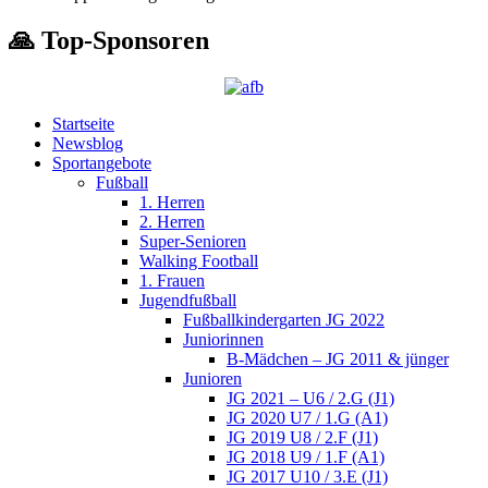
🙏 Top-Sponsoren
Startseite
Newsblog
Sportangebote
Fußball
1. Herren
2. Herren
Super-Senioren
Walking Football
1. Frauen
Jugendfußball
Fußballkindergarten JG 2022
Juniorinnen
B-Mädchen – JG 2011 & jünger
Junioren
JG 2021 – U6 / 2.G (J1)
JG 2020 U7 / 1.G (A1)
JG 2019 U8 / 2.F (J1)
JG 2018 U9 / 1.F (A1)
JG 2017 U10 / 3.E (J1)