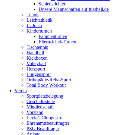
Schiedsrichter
Unsere Mannschaften auf fussball.de
Tennis
Leichtathletik
Ju-Jutsu
Kinderturnen
Familienturnen
Eltern-Kind-Turnen
Tischtennis
Handball
Kickboxen
Volleyball
Herzsport
Lungensport
Orthopädie-Reha-Sport
Total Body Workout
Verein
Sportplatzbelegung
Geschäftsstelle
Mitgliedschaft
Vorstand
Leyla’s Clubgastro
Ehrenamtsbeauftragter
PSG Beauftragte
Anlage