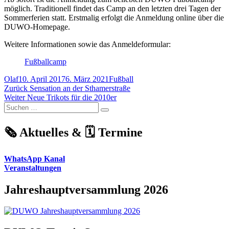
möglich. Traditionell findet das Camp an den letzten drei Tagen der
Sommerferien statt. Erstmalig erfolgt die Anmeldung online über die
DUWO-Homepage.
Weitere Informationen sowie das Anmeldeformular:
Fußballcamp
Autor
Veröffentlicht
Kategorien
Olaf
10. April 2017
6. März 2021
Fußball
Beitragsnavigation
am
Vorheriger
Zurück
Sensation an der Sthamerstraße
Nächster
Beitrag:
Weiter
Neue Trikots für die 2010er
Suchen
Beitrag:
Suchen
nach:
🗞️ Aktuelles & 🗓️ Termine
WhatsApp Kanal
Veranstaltungen
Jahreshauptversammlung 2026