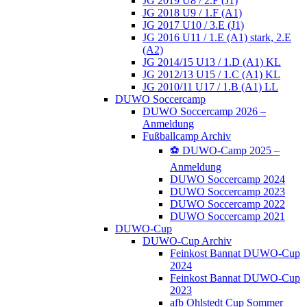
JG 2019 U8 / 2.F (J1)
JG 2018 U9 / 1.F (A1)
JG 2017 U10 / 3.E (J1)
JG 2016 U11 / 1.E (A1) stark, 2.E
(A2)
JG 2014/15 U13 / 1.D (A1) KL
JG 2012/13 U15 / 1.C (A1) KL
JG 2010/11 U17 / 1.B (A1) LL
DUWO Soccercamp
DUWO Soccercamp 2026 –
Anmeldung
Fußballcamp Archiv
⚽️ DUWO-Camp 2025 –
Anmeldung
DUWO Soccercamp 2024
DUWO Soccercamp 2023
DUWO Soccercamp 2022
DUWO Soccercamp 2021
DUWO-Cup
DUWO-Cup Archiv
Feinkost Bannat DUWO-Cup
2024
Feinkost Bannat DUWO-Cup
2023
afb Ohlstedt Cup Sommer