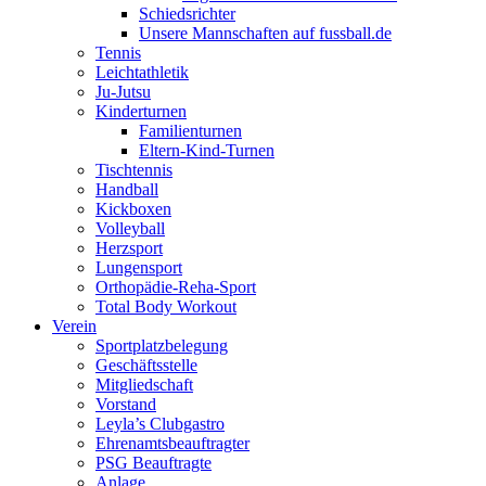
Schiedsrichter
Unsere Mannschaften auf fussball.de
Tennis
Leichtathletik
Ju-Jutsu
Kinderturnen
Familienturnen
Eltern-Kind-Turnen
Tischtennis
Handball
Kickboxen
Volleyball
Herzsport
Lungensport
Orthopädie-Reha-Sport
Total Body Workout
Verein
Sportplatzbelegung
Geschäftsstelle
Mitgliedschaft
Vorstand
Leyla’s Clubgastro
Ehrenamtsbeauftragter
PSG Beauftragte
Anlage