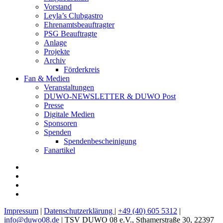
Vorstand
Leyla’s Clubgastro
Ehrenamtsbeauftragter
PSG Beauftragte
Anlage
Projekte
Archiv
Förderkreis
Fan & Medien
Veranstaltungen
DUWO-NEWSLETTER & DUWO Post
Presse
Digitale Medien
Sponsoren
Spenden
Spendenbescheinigung
Fanartikel
Facebook
Instagram
Twitter
RSS
Impressum
|
Datenschutzerklärung
|
+49 (40) 605 5312
|
info@duwo08.de
| TSV DUWO 08 e.V., Sthamerstraße 30, 22397