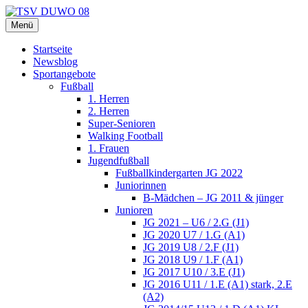
Zum
Inhalt
Menü
TSV DUWO 08
Hamburg Sportverein Ohlstedt
springen
Startseite
Newsblog
Sportangebote
Fußball
1. Herren
2. Herren
Super-Senioren
Walking Football
1. Frauen
Jugendfußball
Fußballkindergarten JG 2022
Juniorinnen
B-Mädchen – JG 2011 & jünger
Junioren
JG 2021 – U6 / 2.G (J1)
JG 2020 U7 / 1.G (A1)
JG 2019 U8 / 2.F (J1)
JG 2018 U9 / 1.F (A1)
JG 2017 U10 / 3.E (J1)
JG 2016 U11 / 1.E (A1) stark, 2.E
(A2)