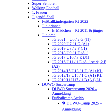
Super-Senioren
Walking Football
1. Frauen
Jugendfußball
Fußballkindergarten JG 2022
Juniorinnen
B-Mädchen – JG 2011 & jünger
Junioren
JG 2021 – U6 / 2.G (J1)
JG 2020 U7 / 1.G (A1)
JG 2019 U8 / 2.F (J1)
JG 2018 U9 / 1.F (A1)
JG 2017 U10 / 3.E (J1)
JG 2016 U11 / 1.E (A1) stark, 2.E
(A2)
JG 2014/15 U13 / 1.D (A1) KL
JG 2012/13 U15 / 1.C (A1) KL
JG 2010/11 U17 / 1.B (A1) LL
DUWO Soccercamp
DUWO Soccercamp 2026 –
Anmeldung
Fußballcamp Archiv
⚽️ DUWO-Camp 2025 –
Anmeldung