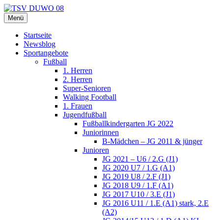
Zum
Inhalt
Menü
TSV DUWO 08
Hamburg Sportverein Ohlstedt
springen
Startseite
Newsblog
Sportangebote
Fußball
1. Herren
2. Herren
Super-Senioren
Walking Football
1. Frauen
Jugendfußball
Fußballkindergarten JG 2022
Juniorinnen
B-Mädchen – JG 2011 & jünger
Junioren
JG 2021 – U6 / 2.G (J1)
JG 2020 U7 / 1.G (A1)
JG 2019 U8 / 2.F (J1)
JG 2018 U9 / 1.F (A1)
JG 2017 U10 / 3.E (J1)
JG 2016 U11 / 1.E (A1) stark, 2.E
(A2)