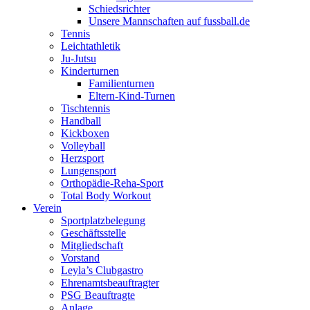
Schiedsrichter
Unsere Mannschaften auf fussball.de
Tennis
Leichtathletik
Ju-Jutsu
Kinderturnen
Familienturnen
Eltern-Kind-Turnen
Tischtennis
Handball
Kickboxen
Volleyball
Herzsport
Lungensport
Orthopädie-Reha-Sport
Total Body Workout
Verein
Sportplatzbelegung
Geschäftsstelle
Mitgliedschaft
Vorstand
Leyla’s Clubgastro
Ehrenamtsbeauftragter
PSG Beauftragte
Anlage