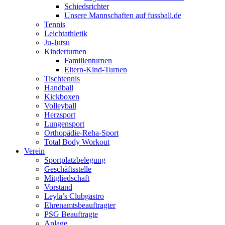
Schiedsrichter
Unsere Mannschaften auf fussball.de
Tennis
Leichtathletik
Ju-Jutsu
Kinderturnen
Familienturnen
Eltern-Kind-Turnen
Tischtennis
Handball
Kickboxen
Volleyball
Herzsport
Lungensport
Orthopädie-Reha-Sport
Total Body Workout
Verein
Sportplatzbelegung
Geschäftsstelle
Mitgliedschaft
Vorstand
Leyla’s Clubgastro
Ehrenamtsbeauftragter
PSG Beauftragte
Anlage