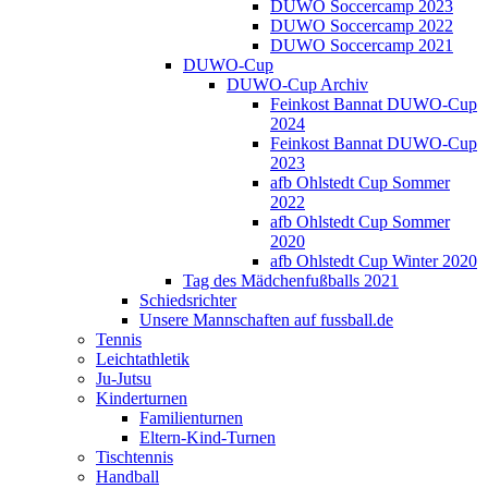
DUWO Soccercamp 2023
DUWO Soccercamp 2022
DUWO Soccercamp 2021
DUWO-Cup
DUWO-Cup Archiv
Feinkost Bannat DUWO-Cup
2024
Feinkost Bannat DUWO-Cup
2023
afb Ohlstedt Cup Sommer
2022
afb Ohlstedt Cup Sommer
2020
afb Ohlstedt Cup Winter 2020
Tag des Mädchenfußballs 2021
Schiedsrichter
Unsere Mannschaften auf fussball.de
Tennis
Leichtathletik
Ju-Jutsu
Kinderturnen
Familienturnen
Eltern-Kind-Turnen
Tischtennis
Handball