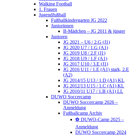
Walking Football
1. Frauen
Jugendfußball
Fußballkindergarten JG 2022
Juniorinnen
B-Mädchen – JG 2011 & jünger
Junioren
JG 2021 – U6 / 2.G (J1)
JG 2020 U7 / 1.G (A1)
JG 2019 U8 / 2.F (J1)
JG 2018 U9 / 1.F (A1)
JG 2017 U10 / 3.E (J1)
JG 2016 U11 / 1.E (A1) stark, 2.E
(A2)
JG 2014/15 U13 / 1.D (A1) KL
JG 2012/13 U15 / 1.C (A1) KL
JG 2010/11 U17 / 1.B (A1) LL
DUWO Soccercamp
DUWO Soccercamp 2026 –
Anmeldung
Fußballcamp Archiv
⚽️ DUWO-Camp 2025 –
Anmeldung
DUWO Soccercamp 2024