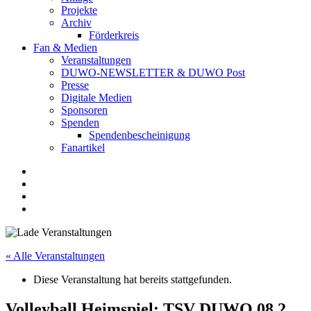
Projekte
Archiv
Förderkreis
Fan & Medien
Veranstaltungen
DUWO-NEWSLETTER & DUWO Post
Presse
Digitale Medien
Sponsoren
Spenden
Spendenbescheinigung
Fanartikel
Facebook
Instagram
Twitter
RSS
« Alle Veranstaltungen
Diese Veranstaltung hat bereits stattgefunden.
Volleyball Heimspiel: TSV DUWO 08 2