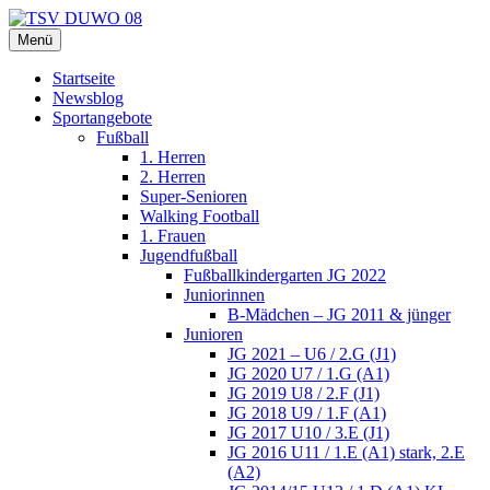
Zum
Inhalt
Menü
TSV DUWO 08
Hamburg Sportverein Ohlstedt
springen
Startseite
Newsblog
Sportangebote
Fußball
1. Herren
2. Herren
Super-Senioren
Walking Football
1. Frauen
Jugendfußball
Fußballkindergarten JG 2022
Juniorinnen
B-Mädchen – JG 2011 & jünger
Junioren
JG 2021 – U6 / 2.G (J1)
JG 2020 U7 / 1.G (A1)
JG 2019 U8 / 2.F (J1)
JG 2018 U9 / 1.F (A1)
JG 2017 U10 / 3.E (J1)
JG 2016 U11 / 1.E (A1) stark, 2.E
(A2)