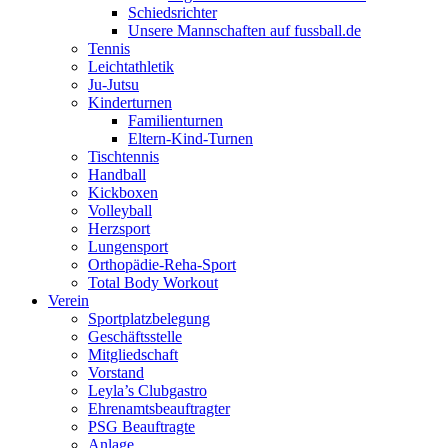
Schiedsrichter
Unsere Mannschaften auf fussball.de
Tennis
Leichtathletik
Ju-Jutsu
Kinderturnen
Familienturnen
Eltern-Kind-Turnen
Tischtennis
Handball
Kickboxen
Volleyball
Herzsport
Lungensport
Orthopädie-Reha-Sport
Total Body Workout
Verein
Sportplatzbelegung
Geschäftsstelle
Mitgliedschaft
Vorstand
Leyla’s Clubgastro
Ehrenamtsbeauftragter
PSG Beauftragte
Anlage