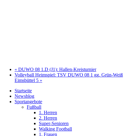
«
DUWO 08 1.D (J1): Hallen-Kreisturnier
Volleyball Heimspiel: TSV DUWO 08 1 gg. Grün-Weiß
Eimsbüttel 5
»
Startseite
Newsblog
Sportangebote
Fußball
1. Herren
2. Herren
Super-Senioren
Walking Football
1. Frauen