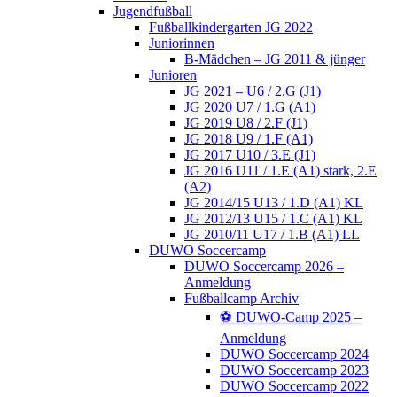
Jugendfußball
Fußballkindergarten JG 2022
Juniorinnen
B-Mädchen – JG 2011 & jünger
Junioren
JG 2021 – U6 / 2.G (J1)
JG 2020 U7 / 1.G (A1)
JG 2019 U8 / 2.F (J1)
JG 2018 U9 / 1.F (A1)
JG 2017 U10 / 3.E (J1)
JG 2016 U11 / 1.E (A1) stark, 2.E
(A2)
JG 2014/15 U13 / 1.D (A1) KL
JG 2012/13 U15 / 1.C (A1) KL
JG 2010/11 U17 / 1.B (A1) LL
DUWO Soccercamp
DUWO Soccercamp 2026 –
Anmeldung
Fußballcamp Archiv
⚽️ DUWO-Camp 2025 –
Anmeldung
DUWO Soccercamp 2024
DUWO Soccercamp 2023
DUWO Soccercamp 2022