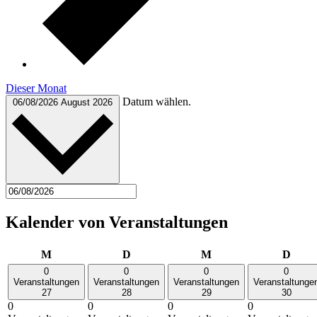
Dieser Monat
Datum wählen.
06/08/2026
August 2026
Kalender von Veranstaltungen
Montag
Dienstag
Mittwoch
Donn
M
D
M
D
0
0
0
0
Veranstaltungen
Veranstaltungen
Veranstaltungen
Veranstaltunge
27
28
29
30
0
0
0
0