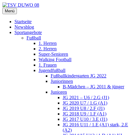
Zum
Inhalt
Menü
TSV DUWO 08
Hamburg Sportverein Ohlstedt
springen
Startseite
Newsblog
Sportangebote
Fußball
1. Herren
2. Herren
Super-Senioren
Walking Football
1. Frauen
Jugendfußball
Fußballkindergarten JG 2022
Juniorinnen
B-Mädchen – JG 2011 & jünger
Junioren
JG 2021 – U6 / 2.G (J1)
JG 2020 U7 / 1.G (A1)
JG 2019 U8 / 2.F (J1)
JG 2018 U9 / 1.F (A1)
JG 2017 U10 / 3.E (J1)
JG 2016 U11 / 1.E (A1) stark, 2.E
(A2)