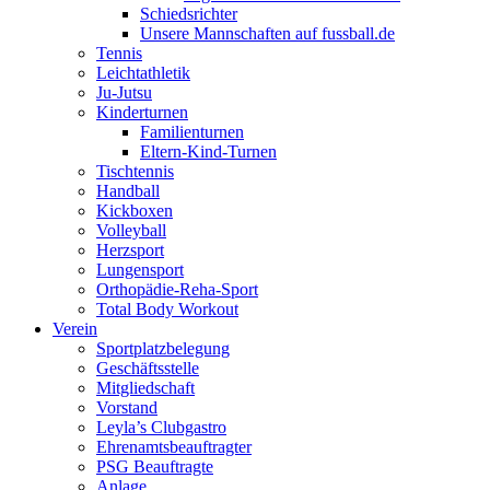
Schiedsrichter
Unsere Mannschaften auf fussball.de
Tennis
Leichtathletik
Ju-Jutsu
Kinderturnen
Familienturnen
Eltern-Kind-Turnen
Tischtennis
Handball
Kickboxen
Volleyball
Herzsport
Lungensport
Orthopädie-Reha-Sport
Total Body Workout
Verein
Sportplatzbelegung
Geschäftsstelle
Mitgliedschaft
Vorstand
Leyla’s Clubgastro
Ehrenamtsbeauftragter
PSG Beauftragte
Anlage