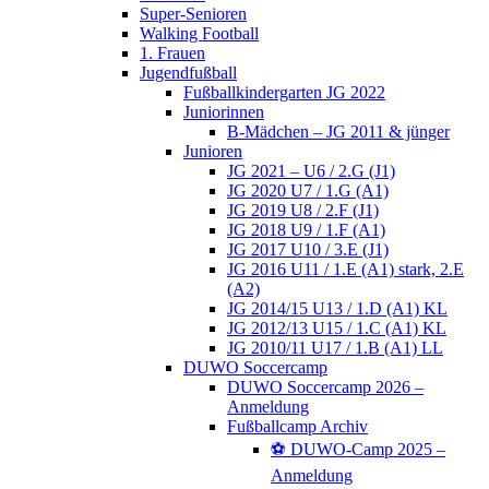
Super-Senioren
Walking Football
1. Frauen
Jugendfußball
Fußballkindergarten JG 2022
Juniorinnen
B-Mädchen – JG 2011 & jünger
Junioren
JG 2021 – U6 / 2.G (J1)
JG 2020 U7 / 1.G (A1)
JG 2019 U8 / 2.F (J1)
JG 2018 U9 / 1.F (A1)
JG 2017 U10 / 3.E (J1)
JG 2016 U11 / 1.E (A1) stark, 2.E
(A2)
JG 2014/15 U13 / 1.D (A1) KL
JG 2012/13 U15 / 1.C (A1) KL
JG 2010/11 U17 / 1.B (A1) LL
DUWO Soccercamp
DUWO Soccercamp 2026 –
Anmeldung
Fußballcamp Archiv
⚽️ DUWO-Camp 2025 –
Anmeldung