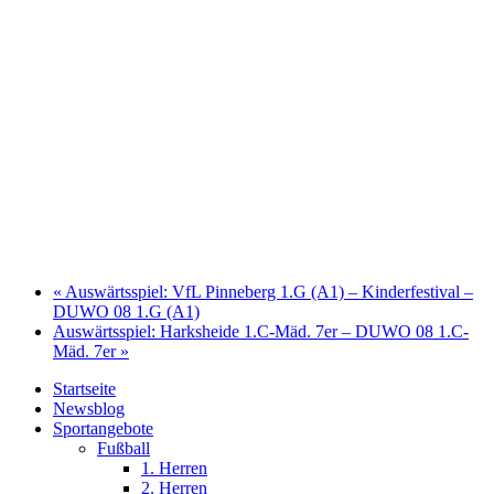
«
Auswärtsspiel: VfL Pinneberg 1.G (A1) – Kinderfestival –
DUWO 08 1.G (A1)
Auswärtsspiel: Harksheide 1.C-Mäd. 7er – DUWO 08 1.C-
Mäd. 7er
»
Startseite
Newsblog
Sportangebote
Fußball
1. Herren
2. Herren