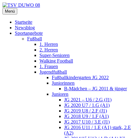
Zum
Inhalt
Menü
TSV DUWO 08
Hamburg Sportverein Ohlstedt
springen
Startseite
Newsblog
Sportangebote
Fußball
1. Herren
2. Herren
Super-Senioren
Walking Football
1. Frauen
Jugendfußball
Fußballkindergarten JG 2022
Juniorinnen
B-Mädchen – JG 2011 & jünger
Junioren
JG 2021 – U6 / 2.G (J1)
JG 2020 U7 / 1.G (A1)
JG 2019 U8 / 2.F (J1)
JG 2018 U9 / 1.F (A1)
JG 2017 U10 / 3.E (J1)
JG 2016 U11 / 1.E (A1) stark, 2.E
(A2)