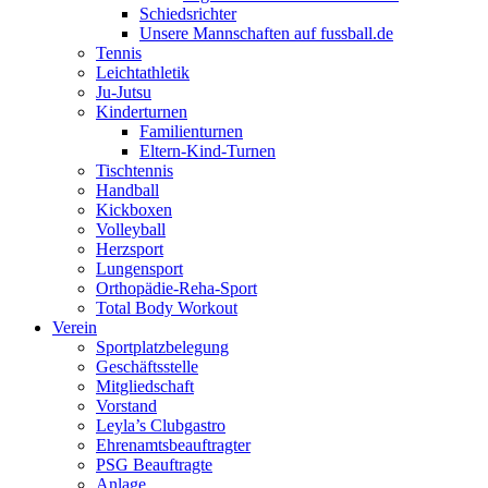
Schiedsrichter
Unsere Mannschaften auf fussball.de
Tennis
Leichtathletik
Ju-Jutsu
Kinderturnen
Familienturnen
Eltern-Kind-Turnen
Tischtennis
Handball
Kickboxen
Volleyball
Herzsport
Lungensport
Orthopädie-Reha-Sport
Total Body Workout
Verein
Sportplatzbelegung
Geschäftsstelle
Mitgliedschaft
Vorstand
Leyla’s Clubgastro
Ehrenamtsbeauftragter
PSG Beauftragte
Anlage