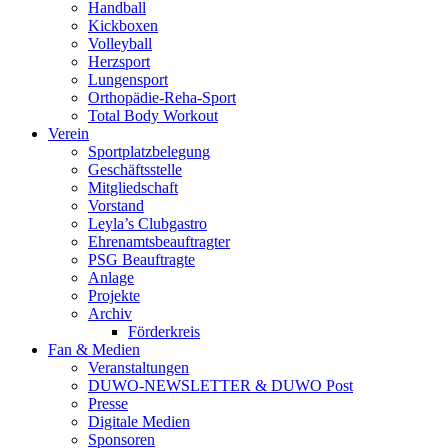
Handball
Kickboxen
Volleyball
Herzsport
Lungensport
Orthopädie-Reha-Sport
Total Body Workout
Verein
Sportplatzbelegung
Geschäftsstelle
Mitgliedschaft
Vorstand
Leyla’s Clubgastro
Ehrenamtsbeauftragter
PSG Beauftragte
Anlage
Projekte
Archiv
Förderkreis
Fan & Medien
Veranstaltungen
DUWO-NEWSLETTER & DUWO Post
Presse
Digitale Medien
Sponsoren