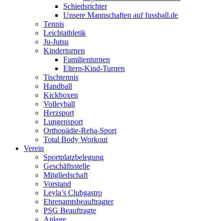
Schiedsrichter
Unsere Mannschaften auf fussball.de
Tennis
Leichtathletik
Ju-Jutsu
Kinderturnen
Familienturnen
Eltern-Kind-Turnen
Tischtennis
Handball
Kickboxen
Volleyball
Herzsport
Lungensport
Orthopädie-Reha-Sport
Total Body Workout
Verein
Sportplatzbelegung
Geschäftsstelle
Mitgliedschaft
Vorstand
Leyla’s Clubgastro
Ehrenamtsbeauftragter
PSG Beauftragte
Anlage