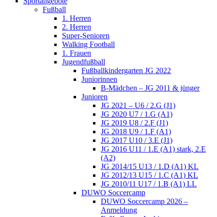
Sportangebote
Fußball
1. Herren
2. Herren
Super-Senioren
Walking Football
1. Frauen
Jugendfußball
Fußballkindergarten JG 2022
Juniorinnen
B-Mädchen – JG 2011 & jünger
Junioren
JG 2021 – U6 / 2.G (J1)
JG 2020 U7 / 1.G (A1)
JG 2019 U8 / 2.F (J1)
JG 2018 U9 / 1.F (A1)
JG 2017 U10 / 3.E (J1)
JG 2016 U11 / 1.E (A1) stark, 2.E
(A2)
JG 2014/15 U13 / 1.D (A1) KL
JG 2012/13 U15 / 1.C (A1) KL
JG 2010/11 U17 / 1.B (A1) LL
DUWO Soccercamp
DUWO Soccercamp 2026 –
Anmeldung