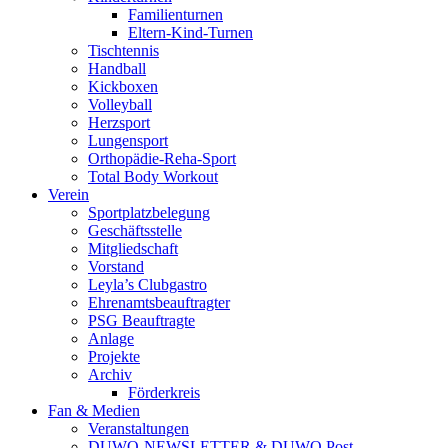
Familienturnen
Eltern-Kind-Turnen
Tischtennis
Handball
Kickboxen
Volleyball
Herzsport
Lungensport
Orthopädie-Reha-Sport
Total Body Workout
Verein
Sportplatzbelegung
Geschäftsstelle
Mitgliedschaft
Vorstand
Leyla’s Clubgastro
Ehrenamtsbeauftragter
PSG Beauftragte
Anlage
Projekte
Archiv
Förderkreis
Fan & Medien
Veranstaltungen
DUWO-NEWSLETTER & DUWO Post