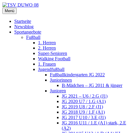
Zum
Inhalt
Menü
TSV DUWO 08
Hamburg Sportverein Ohlstedt
springen
Startseite
Newsblog
Sportangebote
Fußball
1. Herren
2. Herren
Super-Senioren
Walking Football
1. Frauen
Jugendfußball
Fußballkindergarten JG 2022
Juniorinnen
B-Mädchen – JG 2011 & jünger
Junioren
JG 2021 – U6 / 2.G (J1)
JG 2020 U7 / 1.G (A1)
JG 2019 U8 / 2.F (J1)
JG 2018 U9 / 1.F (A1)
JG 2017 U10 / 3.E (J1)
JG 2016 U11 / 1.E (A1) stark, 2.E
(A2)