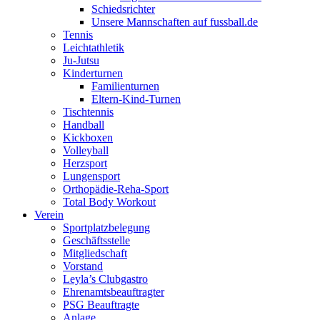
Schiedsrichter
Unsere Mannschaften auf fussball.de
Tennis
Leichtathletik
Ju-Jutsu
Kinderturnen
Familienturnen
Eltern-Kind-Turnen
Tischtennis
Handball
Kickboxen
Volleyball
Herzsport
Lungensport
Orthopädie-Reha-Sport
Total Body Workout
Verein
Sportplatzbelegung
Geschäftsstelle
Mitgliedschaft
Vorstand
Leyla’s Clubgastro
Ehrenamtsbeauftragter
PSG Beauftragte
Anlage