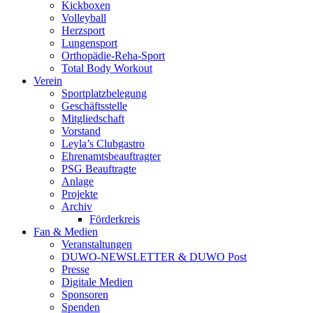
Kickboxen
Volleyball
Herzsport
Lungensport
Orthopädie-Reha-Sport
Total Body Workout
Verein
Sportplatzbelegung
Geschäftsstelle
Mitgliedschaft
Vorstand
Leyla’s Clubgastro
Ehrenamtsbeauftragter
PSG Beauftragte
Anlage
Projekte
Archiv
Förderkreis
Fan & Medien
Veranstaltungen
DUWO-NEWSLETTER & DUWO Post
Presse
Digitale Medien
Sponsoren
Spenden