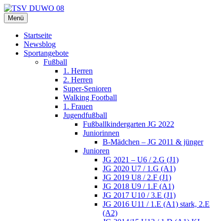
Zum
Inhalt
Menü
TSV DUWO 08
Hamburg Sportverein Ohlstedt
springen
Startseite
Newsblog
Sportangebote
Fußball
1. Herren
2. Herren
Super-Senioren
Walking Football
1. Frauen
Jugendfußball
Fußballkindergarten JG 2022
Juniorinnen
B-Mädchen – JG 2011 & jünger
Junioren
JG 2021 – U6 / 2.G (J1)
JG 2020 U7 / 1.G (A1)
JG 2019 U8 / 2.F (J1)
JG 2018 U9 / 1.F (A1)
JG 2017 U10 / 3.E (J1)
JG 2016 U11 / 1.E (A1) stark, 2.E
(A2)