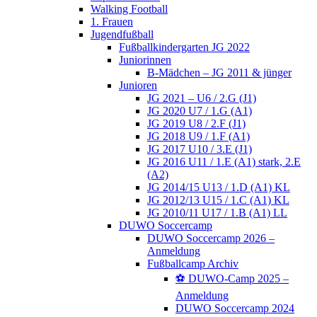
Walking Football
1. Frauen
Jugendfußball
Fußballkindergarten JG 2022
Juniorinnen
B-Mädchen – JG 2011 & jünger
Junioren
JG 2021 – U6 / 2.G (J1)
JG 2020 U7 / 1.G (A1)
JG 2019 U8 / 2.F (J1)
JG 2018 U9 / 1.F (A1)
JG 2017 U10 / 3.E (J1)
JG 2016 U11 / 1.E (A1) stark, 2.E
(A2)
JG 2014/15 U13 / 1.D (A1) KL
JG 2012/13 U15 / 1.C (A1) KL
JG 2010/11 U17 / 1.B (A1) LL
DUWO Soccercamp
DUWO Soccercamp 2026 –
Anmeldung
Fußballcamp Archiv
⚽️ DUWO-Camp 2025 –
Anmeldung
DUWO Soccercamp 2024