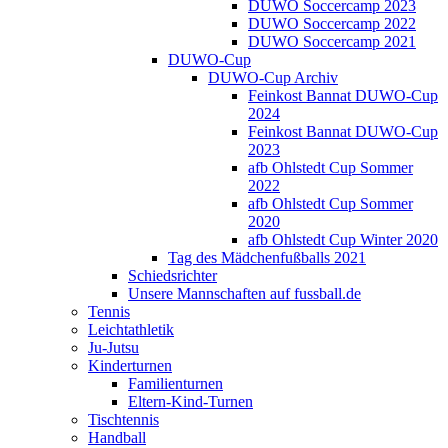
DUWO Soccercamp 2023
DUWO Soccercamp 2022
DUWO Soccercamp 2021
DUWO-Cup
DUWO-Cup Archiv
Feinkost Bannat DUWO-Cup
2024
Feinkost Bannat DUWO-Cup
2023
afb Ohlstedt Cup Sommer
2022
afb Ohlstedt Cup Sommer
2020
afb Ohlstedt Cup Winter 2020
Tag des Mädchenfußballs 2021
Schiedsrichter
Unsere Mannschaften auf fussball.de
Tennis
Leichtathletik
Ju-Jutsu
Kinderturnen
Familienturnen
Eltern-Kind-Turnen
Tischtennis
Handball