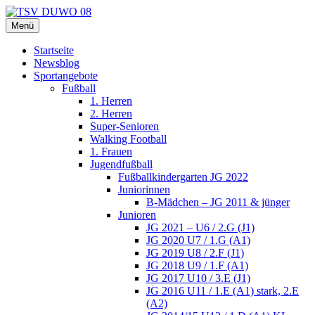
Zum
Inhalt
Menü
TSV DUWO 08
Hamburg Sportverein Ohlstedt
springen
Startseite
Newsblog
Sportangebote
Fußball
1. Herren
2. Herren
Super-Senioren
Walking Football
1. Frauen
Jugendfußball
Fußballkindergarten JG 2022
Juniorinnen
B-Mädchen – JG 2011 & jünger
Junioren
JG 2021 – U6 / 2.G (J1)
JG 2020 U7 / 1.G (A1)
JG 2019 U8 / 2.F (J1)
JG 2018 U9 / 1.F (A1)
JG 2017 U10 / 3.E (J1)
JG 2016 U11 / 1.E (A1) stark, 2.E
(A2)