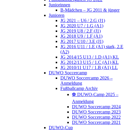
Juniorinnen
B-Mädchen – JG 2011 & jünger
Junioren
JG 2021 – U6 / 2.G (J1)
JG 2020 U7 / 1.G (A1)
JG 2019 U8 / 2.F (J1)
JG 2018 U9 / 1.F (A1)
JG 2017 U10 / 3.E (J1)
JG 2016 U11 / 1.E (A1) stark, 2.E
(A2)
JG 2014/15 U13 / 1.D (A1) KL
JG 2012/13 U15 / 1.C (A1) KL
JG 2010/11 U17 / 1.B (A1) LL
DUWO Soccercamp
DUWO Soccercamp 2026 –
Anmeldung
Fußballcamp Archiv
⚽️ DUWO-Camp 2025 –
Anmeldung
DUWO Soccercamp 2024
DUWO Soccercamp 2023
DUWO Soccercamp 2022
DUWO Soccercamp 2021
DUWO-Cup