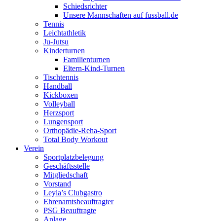
Schiedsrichter
Unsere Mannschaften auf fussball.de
Tennis
Leichtathletik
Ju-Jutsu
Kinderturnen
Familienturnen
Eltern-Kind-Turnen
Tischtennis
Handball
Kickboxen
Volleyball
Herzsport
Lungensport
Orthopädie-Reha-Sport
Total Body Workout
Verein
Sportplatzbelegung
Geschäftsstelle
Mitgliedschaft
Vorstand
Leyla’s Clubgastro
Ehrenamtsbeauftragter
PSG Beauftragte
Anlage