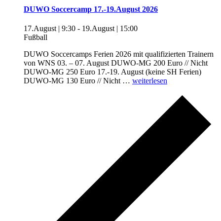
DUWO Soccercamp 17.-19.August 2026
17.August | 9:30
-
19.August | 15:00
Fußball
DUWO Soccercamps Ferien 2026 mit qualifizierten Trainern
von WNS 03. – 07. August DUWO-MG 200 Euro // Nicht
DUWO-MG 250 Euro 17.-19. August (keine SH Ferien)
„DUWO
DUWO-MG 130 Euro // Nicht …
weiterlesen
Soccercamp
17.-19.August
2026“