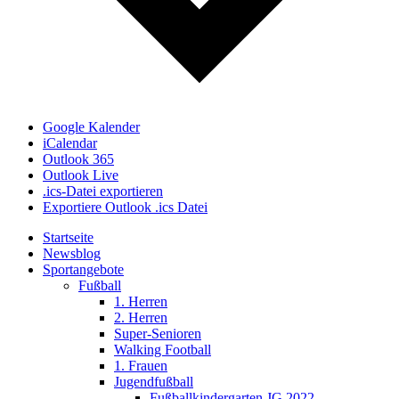
Google Kalender
iCalendar
Outlook 365
Outlook Live
.ics-Datei exportieren
Exportiere Outlook .ics Datei
Startseite
Newsblog
Sportangebote
Fußball
1. Herren
2. Herren
Super-Senioren
Walking Football
1. Frauen
Jugendfußball
Fußballkindergarten JG 2022