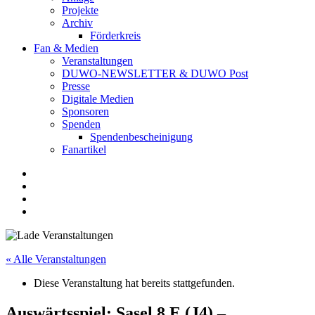
Projekte
Archiv
Förderkreis
Fan & Medien
Veranstaltungen
DUWO-NEWSLETTER & DUWO Post
Presse
Digitale Medien
Sponsoren
Spenden
Spendenbescheinigung
Fanartikel
Facebook
Instagram
Twitter
RSS
« Alle Veranstaltungen
Diese Veranstaltung hat bereits stattgefunden.
Auswärtsspiel: Sasel 8.E (J4) –