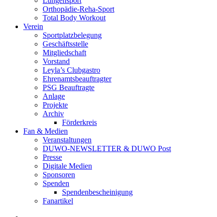
Lungensport
Orthopädie-Reha-Sport
Total Body Workout
Verein
Sportplatzbelegung
Geschäftsstelle
Mitgliedschaft
Vorstand
Leyla’s Clubgastro
Ehrenamtsbeauftragter
PSG Beauftragte
Anlage
Projekte
Archiv
Förderkreis
Fan & Medien
Veranstaltungen
DUWO-NEWSLETTER & DUWO Post
Presse
Digitale Medien
Sponsoren
Spenden
Spendenbescheinigung
Fanartikel
Facebook