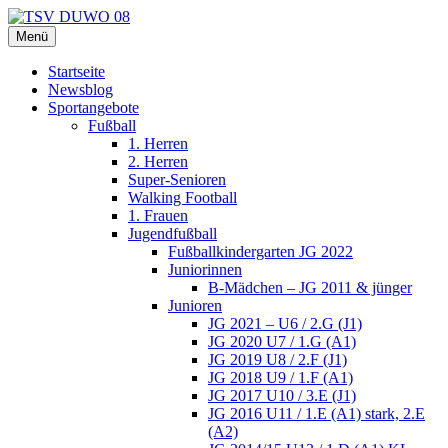
Zum
Inhalt
Menü
TSV DUWO 08
Hamburg Sportverein Ohlstedt
springen
Startseite
Newsblog
Sportangebote
Fußball
1. Herren
2. Herren
Super-Senioren
Walking Football
1. Frauen
Jugendfußball
Fußballkindergarten JG 2022
Juniorinnen
B-Mädchen – JG 2011 & jünger
Junioren
JG 2021 – U6 / 2.G (J1)
JG 2020 U7 / 1.G (A1)
JG 2019 U8 / 2.F (J1)
JG 2018 U9 / 1.F (A1)
JG 2017 U10 / 3.E (J1)
JG 2016 U11 / 1.E (A1) stark, 2.E
(A2)