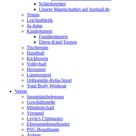
Schiedsrichter
Unsere Mannschaften auf fussball.de
Tennis
Leichtathletik
Ju-Jutsu
Kinderturnen
Familienturnen
Eltern-Kind-Turnen
Tischtennis
Handball
Kickboxen
Volleyball
Herzsport
Lungensport
Orthopädie-Reha-Sport
Total Body Workout
Verein
Sportplatzbelegung
Geschäftsstelle
Mitgliedschaft
Vorstand
Leyla’s Clubgastro
Ehrenamtsbeauftragter
PSG Beauftragte
Anlage