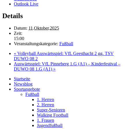
Outlook Live
Details
Datum:
11.Oktober.2025
Zeit:
15:00
Veranstaltungskategorie:
Fußball
«
Volleyball Auswärtsspiel: VfL Geesthacht 2 gg. TSV
DUWO 08 2
Auswärtsspiel: VfL Pinneberg 1.G (A1) – Kinderfestival –
DUWO 08 1.G (A1)
»
Startseite
Newsblog
Sportangebote
Fußball
1. Herren
2. Herren
Super-Senioren
Walking Football
1. Frauen
Jugendfußball