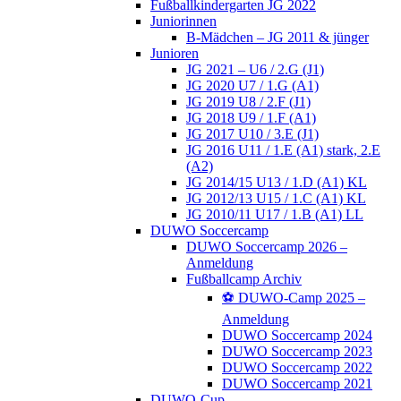
Fußballkindergarten JG 2022
Juniorinnen
B-Mädchen – JG 2011 & jünger
Junioren
JG 2021 – U6 / 2.G (J1)
JG 2020 U7 / 1.G (A1)
JG 2019 U8 / 2.F (J1)
JG 2018 U9 / 1.F (A1)
JG 2017 U10 / 3.E (J1)
JG 2016 U11 / 1.E (A1) stark, 2.E
(A2)
JG 2014/15 U13 / 1.D (A1) KL
JG 2012/13 U15 / 1.C (A1) KL
JG 2010/11 U17 / 1.B (A1) LL
DUWO Soccercamp
DUWO Soccercamp 2026 –
Anmeldung
Fußballcamp Archiv
⚽️ DUWO-Camp 2025 –
Anmeldung
DUWO Soccercamp 2024
DUWO Soccercamp 2023
DUWO Soccercamp 2022
DUWO Soccercamp 2021
DUWO-Cup