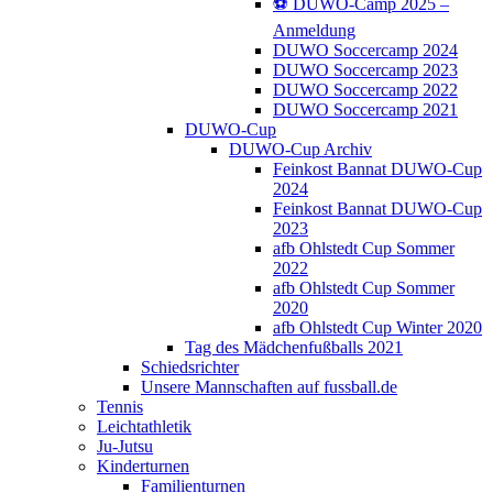
⚽️ DUWO-Camp 2025 –
Anmeldung
DUWO Soccercamp 2024
DUWO Soccercamp 2023
DUWO Soccercamp 2022
DUWO Soccercamp 2021
DUWO-Cup
DUWO-Cup Archiv
Feinkost Bannat DUWO-Cup
2024
Feinkost Bannat DUWO-Cup
2023
afb Ohlstedt Cup Sommer
2022
afb Ohlstedt Cup Sommer
2020
afb Ohlstedt Cup Winter 2020
Tag des Mädchenfußballs 2021
Schiedsrichter
Unsere Mannschaften auf fussball.de
Tennis
Leichtathletik
Ju-Jutsu
Kinderturnen
Familienturnen