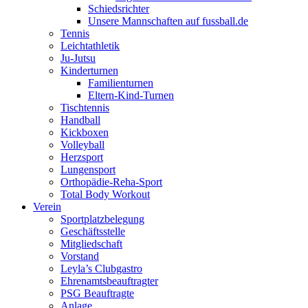
Schiedsrichter
Unsere Mannschaften auf fussball.de
Tennis
Leichtathletik
Ju-Jutsu
Kinderturnen
Familienturnen
Eltern-Kind-Turnen
Tischtennis
Handball
Kickboxen
Volleyball
Herzsport
Lungensport
Orthopädie-Reha-Sport
Total Body Workout
Verein
Sportplatzbelegung
Geschäftsstelle
Mitgliedschaft
Vorstand
Leyla’s Clubgastro
Ehrenamtsbeauftragter
PSG Beauftragte
Anlage