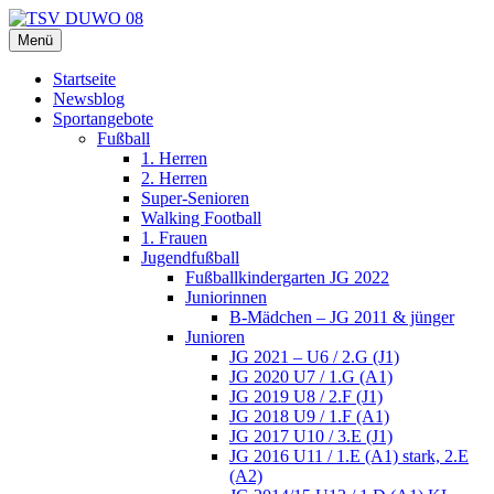
Zum
Inhalt
Menü
TSV DUWO 08
Hamburg Sportverein Ohlstedt
springen
Startseite
Newsblog
Sportangebote
Fußball
1. Herren
2. Herren
Super-Senioren
Walking Football
1. Frauen
Jugendfußball
Fußballkindergarten JG 2022
Juniorinnen
B-Mädchen – JG 2011 & jünger
Junioren
JG 2021 – U6 / 2.G (J1)
JG 2020 U7 / 1.G (A1)
JG 2019 U8 / 2.F (J1)
JG 2018 U9 / 1.F (A1)
JG 2017 U10 / 3.E (J1)
JG 2016 U11 / 1.E (A1) stark, 2.E
(A2)