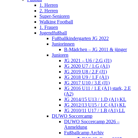
1. Herren
2. Herren
Super-Senioren
Walking Football
1. Frauen
Jugendfußball
Fußballkindergarten JG 2022
Juniorinnen
B-Mädchen – JG 2011 & jünger
Junioren
JG 2021 – U6 / 2.G (J1)
JG 2020 U7 / 1.G (A1)
JG 2019 U8 / 2.F (J1)
JG 2018 U9 / 1.F (A1)
JG 2017 U10 / 3.E (J1)
JG 2016 U11 / 1.E (A1) stark, 2.E
(A2)
JG 2014/15 U13 / 1.D (A1) KL
JG 2012/13 U15 / 1.C (A1) KL
JG 2010/11 U17 / 1.B (A1) LL
DUWO Soccercamp
DUWO Soccercamp 2026 –
Anmeldung
Fußballcamp Archiv